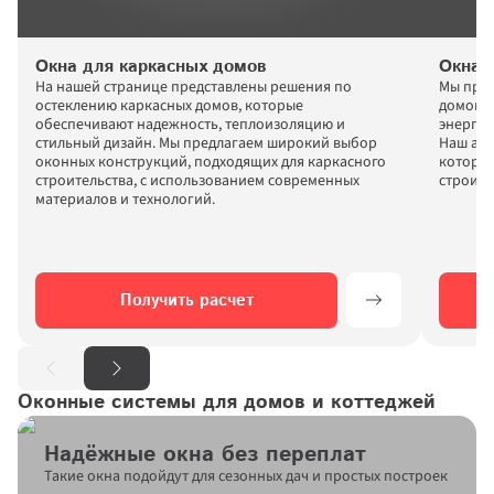
Окна для каркасных домов
Окна 
На нашей странице представлены решения по 
Мы пред
остеклению каркасных домов, которые 
домов, 
обеспечивают надежность, теплоизоляцию и 
энергоэ
стильный дизайн. Мы предлагаем широкий выбор 
Наш асс
оконных конструкций, подходящих для каркасного 
которые
строительства, с использованием современных 
строите
материалов и технологий.
Получить расчет
Оконные системы для домов и коттеджей
Надёжные окна без переплат
Такие окна подойдут для сезонных дач и простых построек