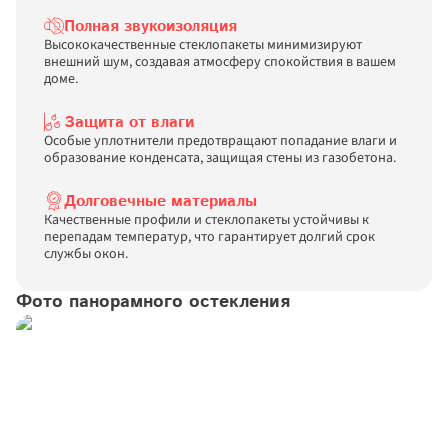
Полная звукоизоляция
Высококачественные стеклопакеты минимизируют 
внешний шум, создавая атмосферу спокойствия в вашем 
доме.
Защита от влаги
Особые уплотнители предотвращают попадание влаги и 
образование конденсата, защищая стены из газобетона.
Долговечные материалы
Качественные профили и стеклопакеты устойчивы к 
перепадам температур, что гарантирует долгий срок 
службы окон.
Фото панорамного остекления
Дарим скидки до 55% 
Спасибо за заявку!
Спасибо за заявку!
Наш менеджер свяжется с вами 
Наш менеджер свяжется с вами в 
+5%!
 на новые окна
в ближайшее время
ближайшее время