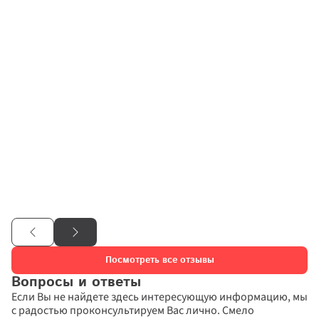
Татьяна
14.04.2026
Договор №
11923876
подтвержден
Хочется выразить благодарность высокопрофессиональной 
команде "Московских окон". Процесс от первого звонка-
консультации до монтажа проходит комфортно и удобно. 
Консультант обладает тактом и выдержкой, подробно все 
обьясняет и отвечает на вопросы.Замерщик приехал на 
следующий же день, помог подобрать правильное решение 
по остеклению. Спасибо. По ходу процесса на телефон 
приходят сообщения, ориентирующие по времени и датам 
этапов.

Отдельное БОЛЬШОЕ спасибо монтажникам окон. Приехали 
ровно в запланированное время, четко и аккурано провели 
установку. Результатом очень довольна. …

Обшивку балкона буду заказывать только в этой компании.
Посмотреть все отзывы
Вопросы и ответы
Если Вы не найдете здесь интересующую информацию, мы 
с радостью проконсультируем Вас лично. Смело 