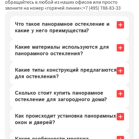
обращайтесь в любой из наших офисов или просто 
звоните на номер «горячей линии»:
+7 (495) 788-83-33
Что такое панорамное остекление и 
какие у него преимущества?
Так называются оконные конструкции от потолка до 
пола, которые создают более светлый и открытый 
Какие материалы используются для 
интерьер с отличным видом на улицу. Такие системы 
остекления могут быть как холодными, так и 
панорамного остекления?
теплыми, в зависимости от используемых 
Для панорамного остекления загородных домов и 
коттеджей мы используем алюминиевые и 
Какие типы конструкций предлагаются 
пластиковые профили. Также применяются 
надежные стеклопакеты с двумя или тремя 
для остекления?
стеклами, что обеспечивает отличную 
Мы предлагаем разные варианты: глухие, 
раздвижные и поворотно-откидные системы. Любой 
Сколько стоит купить панорамное 
оконный блок разрабатывается с учетом ваших 
остекление для загородного дома?
Стоимость зависит от выбранных материалов, 
конструкции и размера окон. Мы предоставляем 
Как происходит установка панорамных 
гибкие ценовые предложения, чтобы учесть ваш 
бюджет. Точную цену можно узнать, заказав 
окон и дверей?
Установка включает в себя тщательную подготовку 
проема, монтаж профилей, установку стеклопакетов 