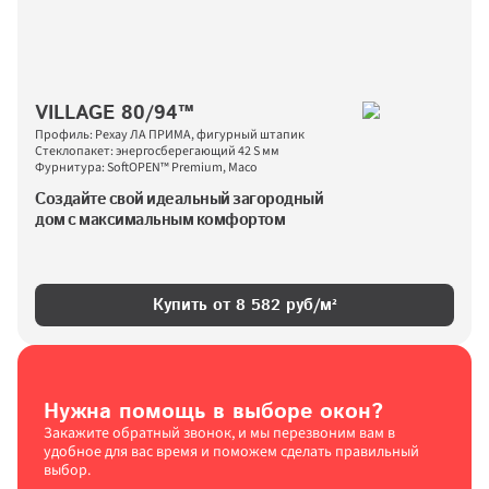
VILLAGE 80/94™
Профиль: Рехау ЛА ПРИМА, фигурный штапик
Стеклопакет: энергосберегающий 42 S мм
Фурнитура: SoftOPEN™ Premium, Maco
Создайте свой идеальный загородный 
дом с максимальным комфортом
Купить от 
8 582
 руб/м²
Нужна помощь в выборе окон?
Закажите обратный звонок, и мы перезвоним вам в 
удобное для вас время и поможем сделать правильный 
выбор.