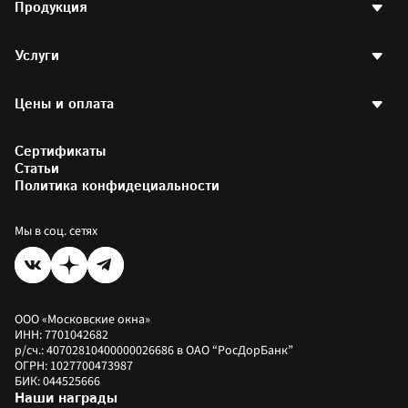
Продукция
Наше производство
Отзывы клиентов
Вакансии
Пластиковые окна
Контакты
Услуги
Пластиковые окна РЕХАУ
Партнерская программа
Стеклопакеты
Договор оферты
Двери
Остекление квартир
Наши проекты
Готовые окна
Цены и оплата
Остекление балконов
Написать директору
Аксессуары
Отделка балконов
Партнерам и друзьям
Остекление офисов
Калькулятор стоимости окон
Фотогалерея
Остекление загородных домов
Сертификаты
Калькулятор окон РЕХАУ
Установка пластиковых окон
Цены на окна
Статьи
Коммерческое остекление
Как купить
Политика конфидециальности
Оплатить заказ
Рассрочка
Мы в соц. сетях
ООО «Московские окна»
ИНН: 7701042682
р/сч.: 40702810400000026686 в ОАО “РосДорБанк”
ОГРН: 1027700473987
БИК: 044525666
Наши награды