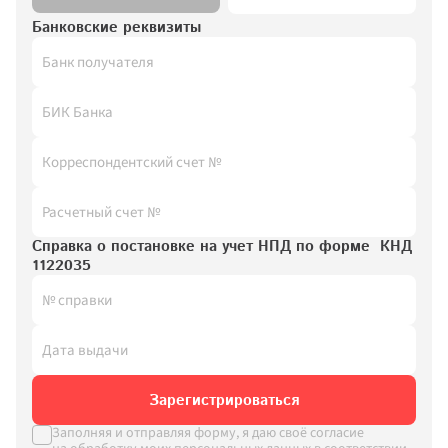
Для взаимодействия по партнерской 
программе перейдите в раздел
Банковские реквизиты
Отправить
mosokna.ru/partneram
Заполняя и отправляя форму, я даю 
своё согласие на обработку моих 
персональных данных в соответствии 
с ФЗ «О персональных данных» (№152-
ФЗ от 27.07.2006), на условиях 
и для целей, определенных
Политикой 
конфиденциальности
.
Справка о постановке на учет НПД по форме  КНД 
1122035
Зарегистрироваться
Заполняя и отправляя форму, я даю своё согласие 