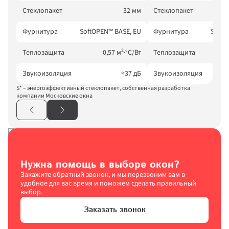
ФЗ от 27.07.2006), на условиях 
и для целей, определенных
Политикой 
Стеклопакет
32 мм
Стеклопакет
конфиденциальности
.
Фурнитура
SoftOPEN™ BASE, EU
Фурнитура
SoftO
Теплозащита
0,57 м²·°С/Вт
Теплозащита
Звукоизоляция
≈37 дБ
Звукоизоляция
S* – энергоэффективный стеклопакет, собственная разработка 
компании Московские окна
Нужна помощь в выборе окон?
Закажите обратный звонок, и мы перезвоним вам в 
удобное для вас время и поможем сделать правильный 
выбор.
Заказать звонок