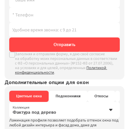
Отправить
Заполняя и отправляя форму, я даю своё согласие 
на обработку моих персональных данных в соответствии 
с ФЗ «О персональных данных» (№152-ФЗ от 27.07.2006), 
на условиях и для целей, определенных
Политикой 
конфиденциальности
.
Дополнительные опции для окон
Цветные окна
Подоконники
Откосы
Руч
Коллекция
Фактура под дерево
Ламинация профиля позволяет подобрать оттенок окна под 
Фактура под дерево
любой дизайн интерьера и фасад дома, даже для 