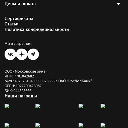
Наши проекты
Готовые окна
Цены и оплата
Остекление балконов
Написать директору
Аксессуары
Отделка балконов
Партнерам и друзьям
Остекление офисов
Калькулятор стоимости окон
Фотогалерея
Остекление загородных домов
Сертификаты
Калькулятор окон РЕХАУ
Установка пластиковых окон
Цены на окна
Статьи
Коммерческое остекление
Как купить
Политика конфидециальности
Оплатить заказ
Рассрочка
Мы в соц. сетях
ООО «Московские окна»
ИНН: 7701042682
р/сч.: 40702810400000026686 в ОАО “РосДорБанк”
ОГРН: 1027700473987
БИК: 044525666
Наши награды