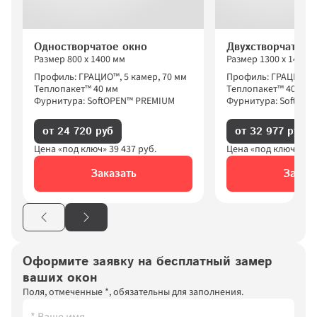
Одностворчатое окно
Двухстворчатое 
Размер 
800
 х 
1400
 мм
Размер 
1300
 х 
1400
 
Профиль: ГРАЦИО™, 5 камер, 70 мм
Профиль: ГРАЦИО™, 
Теплопакет™ 40 мм
Теплопакет™ 40 мм
Фурнитура: SoftOPEN™ PREMIUM
Фурнитура: SoftOPE
от 24 720 руб
от 32 977 руб
Цена «под ключ» 
39 437
 руб.
Цена «под ключ» 
53 
Заказать
Заказ
Оформите заявку на бесплатный замер 
ваших окон
Поля, отмеченные *, обязательны для заполнения.