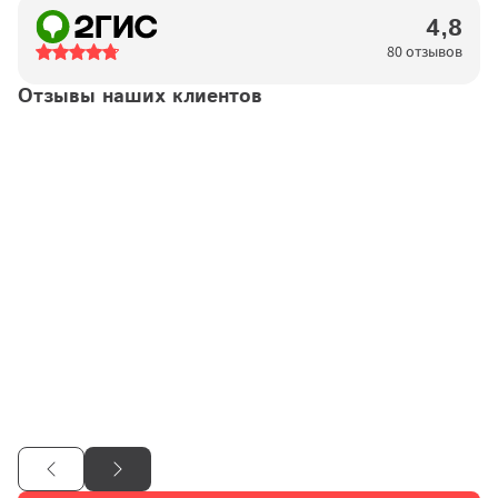
4,8
80 отзывов
Отзывы наших клиентов
Татьяна
14.04.2026
Договор №
11923876
подтвержден
Хочется выразить благодарность высокопрофессиональной 
команде "Московских окон". Процесс от первого звонка-
консультации до монтажа проходит комфортно и удобно. 
Консультант обладает тактом и выдержкой, подробно все 
обьясняет и отвечает на вопросы.Замерщик приехал на 
следующий же день, помог подобрать правильное решение 
по остеклению. Спасибо. По ходу процесса на телефон 
приходят сообщения, ориентирующие по времени и датам 
этапов.

Отдельное БОЛЬШОЕ спасибо монтажникам окон. Приехали 
ровно в запланированное время, четко и аккурано провели 
установку. Результатом очень довольна. …

Обшивку балкона буду заказывать только в этой компании.