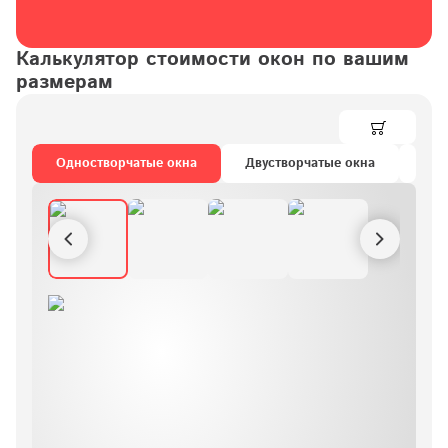
Калькулятор стоимости окон по вашим 
размерам
Одностворчатые окна
Двустворчатые окна
Тре