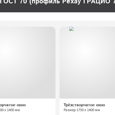
ГОСТ 70 (профиль Рехау ГРАЦИО 
Вернуться на сайт
Отправить
Заполняя и отправляя форму, я даю 
своё согласие на обработку моих 
персональных данных 
в соответствии с ФЗ «О персональных 
данных» (№152-ФЗ от 27.07.2006), 
на условиях и для целей, 
определенных
Политикой 
конфиденциальности
.
орчатое окно
Трёхстворчатое окно
00
 х 
1400
 мм
Размер 
1750
 х 
1400
 мм