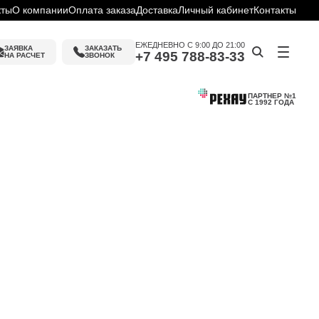
кты
О компании
Оплата заказа
Доставка
Личный кабинет
Контакты
ЕЖЕДНЕВНО С 9:00 ДО 21:00
ЗАЯВКА
ЗАКАЗАТЬ 
+7 495 788-83-33
НА РАСЧЕТ
ЗВОНОК
ПАРТНЕР №1
С 1992 ГОДА
ин
слуги
ку
ие