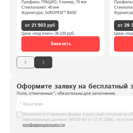
Профиль: ГРАЦИО, 5 камер, 70 мм
Профиль:
Стеклопакет: 40 мм
Стеклопак
Фурнитура: SoftOPEN™ BASE
Фурнитур
от 21 503 руб
от 29 
Цена «под ключ» 
36 220
 руб.
Цена «под
Заказать
Оформите заявку на бесплатный 
Поля, отмеченные *, обязательны для заполнения.
Заполняя и отправляя форму, я даю своё согласие на об
персональных данных» (№152-ФЗ от 27.07.2006), на усло
конфиденциальности
.