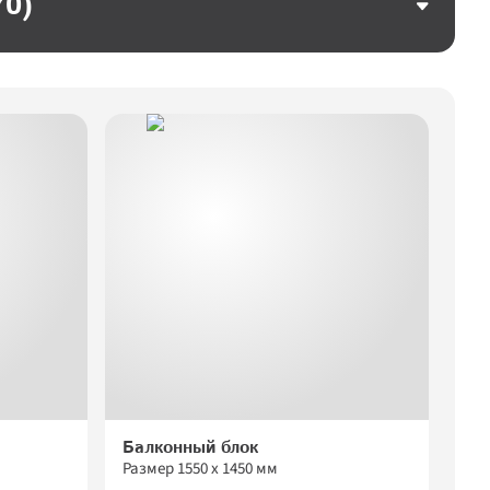
70)
Балконный блок
Размер 
1550
 х 
1450
 мм