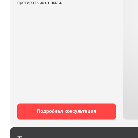
протирать их от пыли.
Больше света
Надежная защита от холода
Фурнитура SoftOPEN™ BASE
Для любого интерьера
Свежий воздух без сквозняков
Каучуковые уплотнители РЕХАУ
Подробная консультация