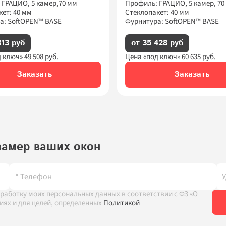
 ГРАЦИО, 5 камер,70 мм
Профиль: ГРАЦИО, 5 камер, 70
ет: 40 мм
Стеклопакет: 40 мм
а: SoftOPEN™ BASE
Фурнитура: SoftOPEN™ BASE
313 руб
от 35 428 руб
 ключ» 
49 508
 руб.
Цена «под ключ» 
60 635
 руб.
Заказать
Заказать
замер ваших окон
работку моих персональных данных в соответствии с ФЗ «О 
виях и для целей, определенных
Политикой 