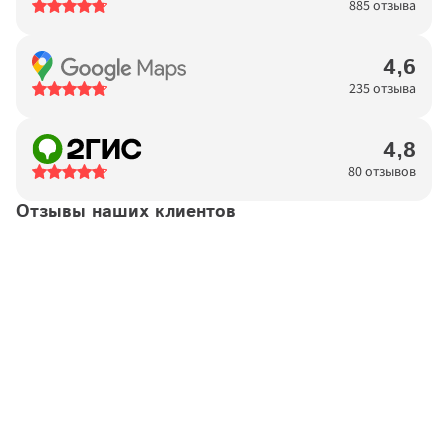
885 отзыва
4,6
235 отзыва
4,8
80 отзывов
Отзывы наших клиентов
Татьяна
14.04.2026
Договор №
11923876
подтвержден
Хочется выразить благодарность высокопрофессиональной 
команде "Московских окон". Процесс от первого звонка-
консультации до монтажа проходит комфортно и удобно. 
Консультант обладает тактом и выдержкой, подробно все 
обьясняет и отвечает на вопросы.Замерщик приехал на 
следующий же день, помог подобрать правильное решение 
по остеклению. Спасибо. По ходу процесса на телефон 
приходят сообщения, ориентирующие по времени и датам 