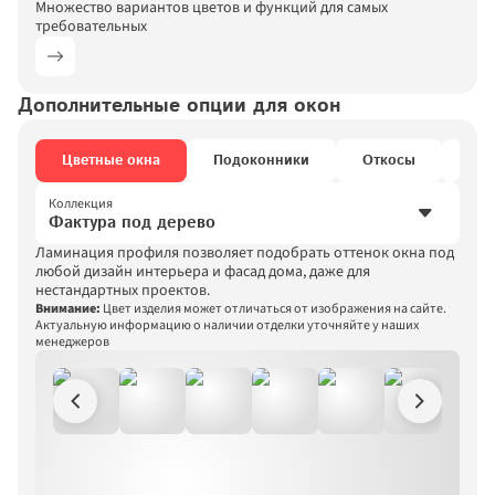
в ближайшее время
Множество вариантов цветов и функций для самых 
Повторить
требовательных
Вернуться на сайт
Дополнительные опции для окон
Цветные окна
Подоконники
Откосы
Руч
Коллекция
Отправить
Фактура под дерево
Заполняя и отправляя форму, я даю 
Ламинация профиля позволяет подобрать оттенок окна под 
Фактура под дерево
своё согласие на обработку моих 
любой дизайн интерьера и фасад дома, даже для 
персональных данных в соответствии 
нестандартных проектов.
Однотонные
с ФЗ «О персональных данных» (№152-
Внимание:
Цвет изделия может отличаться от изображения на сайте. 
ФЗ от 27.07.2006), на условиях 
Актуальную информацию о наличии отделки уточняйте у наших 
Металлик
и для целей, определенных
Политикой 
менеджеров
конфиденциальности
.