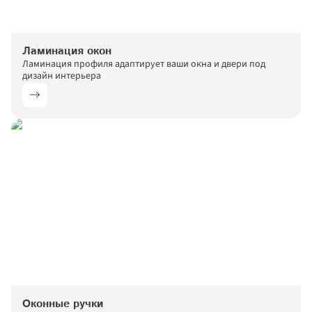
Ламинация окон
Ламинация профиля адаптирует ваши окна и двери под 
дизайн интерьера
Дарим скидки до 55% 
Спасибо за заявку!
Оконные ручки
Наш менеджер свяжется с вами 
+5%!
 на новые окна