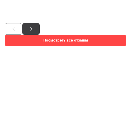
этапов.

Отдельное БОЛЬШОЕ спасибо монтажникам окон. Приехали 
ровно в запланированное время, четко и аккурано провели 
установку. Результатом очень довольна. …

Обшивку балкона буду заказывать только в этой компании.
Посмотреть все отзывы