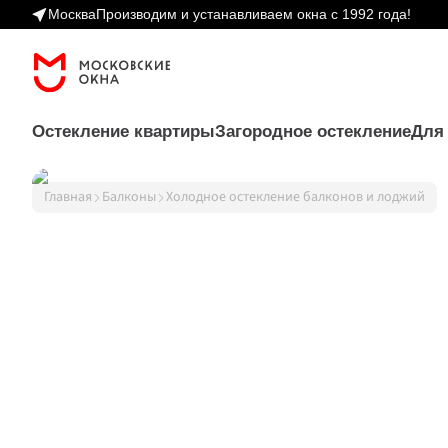
Москва
Производим и устанавливаем окна с 1992 года!
Остекление квартиры
Загородное остекление
Для
Главная
Балконы
Холодное остекление балконов и лоджий
Пластиковые ок
Остекление 
Остекление 
Двери
квартиры 
коттеджей 
Рольшторы
окна ПВХ различной 
загородные дома, дачи, 
Перегородки
формы и ценовой 
веранды, беседки
Аксессуары
категории
Веранды и террасы 
Балконы и лоджии 
раздвижное и распашное 
теплое и холодное 
остекление веранд и 
остекление балконов, 
террас
отделка