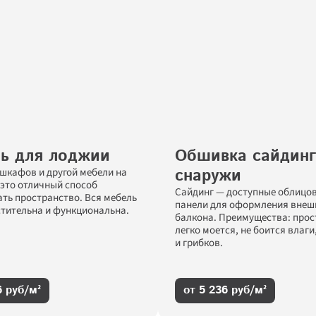
ь для лоджии
Обшивка сайдинг
снаружи
шкафов и другой мебели на 
это отличный способ 
Сайдинг — доступные облицов
ть пространство. Вся мебель 
панели для оформления внешн
стительна и функциональна.
балкона. Преимущества: прост
легко моется, не боится влаги
и грибков.
6 руб/м²
от 5 236 руб/м²