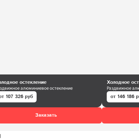
олодное остекление
Холодное ос
здвижное алюминиевое остекление
Раздвижное ал
от 107 326 руб
от 146 186 
Заказать
я