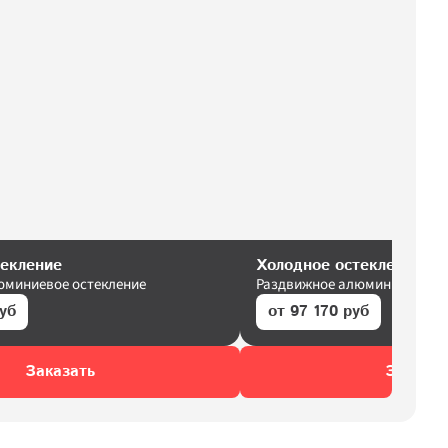
текление
Холодное остекление
юминиевое остекление
Раздвижное алюминиевое ос
руб
от 97 170 руб
Заказать
Заказат