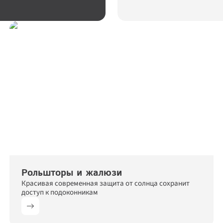
Рольшторы и жалюзи
Красивая современная защита от солнца сохранит 
Дарим скидки до 55% 
+5%!
 на
доступ к подоконникам
Спасибо за заявку!
Спасибо за заявку!
новые окна
Наш менеджер свяжется с вами в 
Наш менеджер свяжется с вами в 
ближайшее время
ближайшее время
Повторить