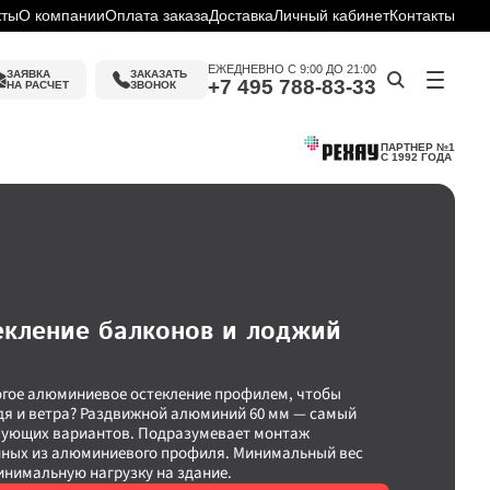
кты
О компании
Оплата заказа
Доставка
Личный кабинет
Контакты
ЕЖЕДНЕВНО С 9:00 ДО 21:00
ЗАЯВКА
ЗАКАЗАТЬ 
+7 495 788-83-33
НА РАСЧЕТ
ЗВОНОК
ПАРТНЕР №1
С 1992 ГОДА
ин
слуги
екление балконов и лоджий
ку
ие
огое алюминиевое остекление профилем, чтобы 
дя и ветра? Раздвижной алюминий 60 мм — самый 
ующих вариантов. Подразумевает монтаж 
ных из алюминиевого профиля. Минимальный вес 