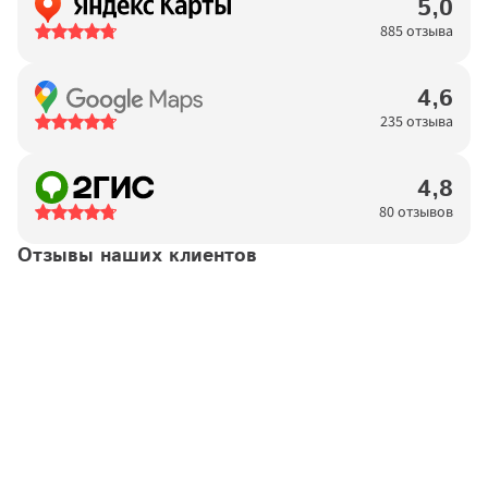
5,0
885 отзыва
4,6
235 отзыва
4,8
80 отзывов
Отзывы наших клиентов
Татьяна
14.04.2026
Договор №
11923876
подтвержден
Хочется выразить благодарность высокопрофессиональной 
команде "Московских окон". Процесс от первого звонка-
консультации до монтажа проходит комфортно и удобно. 
Консультант обладает тактом и выдержкой, подробно все 
обьясняет и отвечает на вопросы.Замерщик приехал на 
следующий же день, помог подобрать правильное решение 
по остеклению. Спасибо. По ходу процесса на телефон 