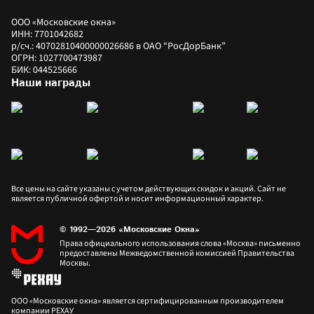
ООО «Московские окна»
ИНН: 7701042682
р/сч.: 40702810400000026686 в ОАО “РосДорБанк”
ОГРН: 1027700473987
БИК: 044525666
Наши награды
Все цены на сайте указаны с учетом действующих скидок и акций. Сайт не 
является публичной офертой и носит информационный характер.
© 1992—2026 «Московские Окна»
Права официального использования слова «Москва» письменно 
предоставлены Межведомственной комиссией Правительства 
Москвы.
ООО «Московские окна» является сертифицированным производителем 
компании РЕХАУ