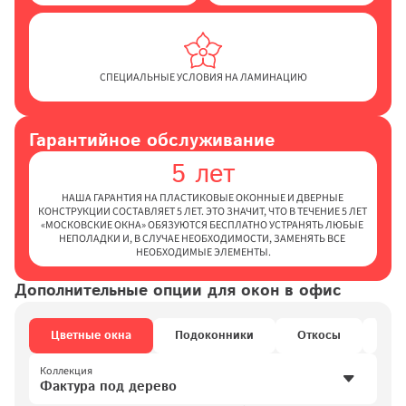
СПЕЦИАЛЬНЫЕ УСЛОВИЯ НА ЛАМИНАЦИЮ
Гарантийное обслуживание
5 лет
НАША ГАРАНТИЯ НА ПЛАСТИКОВЫЕ ОКОННЫЕ И ДВЕРНЫЕ 
КОНСТРУКЦИИ СОСТАВЛЯЕТ 5 ЛЕТ. ЭТО ЗНАЧИТ, ЧТО В ТЕЧЕНИЕ 5 ЛЕТ 
«МОСКОВСКИЕ ОКНА» ОБЯЗУЮТСЯ БЕСПЛАТНО УСТРАНЯТЬ ЛЮБЫЕ 
НЕПОЛАДКИ И, В СЛУЧАЕ НЕОБХОДИМОСТИ, ЗАМЕНЯТЬ ВСЕ 
НЕОБХОДИМЫЕ ЭЛЕМЕНТЫ.
Дополнительные опции для окон в офис
Цветные окна
Подоконники
Откосы
Руч
Коллекция
Фактура под дерево