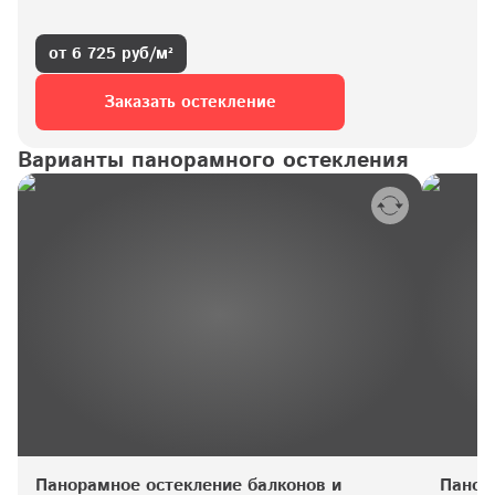
от 6 725 руб/м²
Заказать остекление
Варианты панорамного остекления
Панорамное остекление балконов и 
Панор