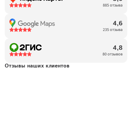
885 отзыва
4,6
235 отзыва
4,8
80 отзывов
Отзывы наших клиентов
Татьяна
14.04.2026
Договор №
11923876
подтвержден
Хочется выразить благодарность высокопрофессиональной 
команде "Московских окон". Процесс от первого звонка-
консультации до монтажа проходит комфортно и удобно. 
Консультант обладает тактом и выдержкой, подробно все 
обьясняет и отвечает на вопросы.Замерщик приехал на 
следующий же день, помог подобрать правильное решение 
по остеклению. Спасибо. По ходу процесса на телефон 
приходят сообщения, ориентирующие по времени и датам 