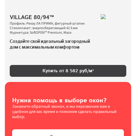
VILLAGE 80/94™
Профиль: Рехау ЛА ПРИМА, фигурный штапик
Стеклопакет: энергосберегающий 42 S мм
Фурнитура: SoftOPEN™ Premium, Maco
Создайте свой идеальный загородный 
дом с максимальным комфортом
Купить от 
8 582
 руб/м²
Нужна помощь в выборе окон?
Закажите обратный звонок, и мы перезвоним вам в 
удобное для вас время и поможем сделать правильный 
выбор.