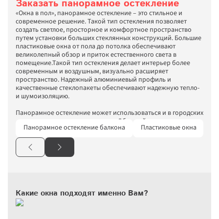
Заказать панорамное остекление
Повторить
«‎Окна в пол»‎, панорамное остекление – это стильное и 
Вернуться на сайт
Вернуться на сайт
современное решение. Такой тип остекления позволяет 
создать светлое, просторное и комфортное пространство 
путем установки больших стеклянных конструкций. Большие 
пластиковые окна от пола до потолка обеспечивают 
великолепный обзор и приток естественного света в 
помещение.Такой тип остекления делает интерьер более 
современным и воздушным, визуально расширяет 
пространство. Надежный алюминиевый профиль и 
Отправить
качественные стеклопакеты обеспечивают надежную тепло- 
и шумоизоляцию.

Заполняя и отправляя форму, я даю 
своё согласие на обработку моих 
Панорамное остекление может использоваться и в городских 
персональных данных в соответствии 
квартирах, и в загородных домах. Обращайтесь в компанию 
Панорамное остекление балкона
Пластиковые окна
А
с ФЗ «О персональных данных» (№152-
«‎Московские окна» – мы предложим вам различные форматы 
ФЗ от 27.07.2006), на условиях 
панорамных окон ПВХ, выполним замеры, изготовим 
и для целей, определенных
Политикой 
конструкцию и возьмем на себя монтажные работы. Мы 
конфиденциальности
.
предоставляем гарантию как на оконные конструкции, так и 
на фурнитуру. 

Какие окна подходят именно Вам?