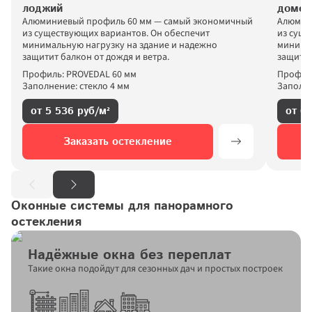
лоджий
домов
Алюминиевый профиль 60 мм — самый экономичный 
Алюмин
из существующих вариантов. Он обеспечит 
из суще
минимальную нагрузку на здание и надежно 
минимал
защитит балкон от дождя и ветра. 
защитит
Профиль: PROVEDAL 60 мм
Профиль
Заполнение: стекло 4 мм
Заполне
от 5 536 руб/м²
от 6 
Заказать остекление
Оконные системы для панорамного 
остекления
Надёжные окна без переплат
Такие окна подойдут для сезонных дач и простых построек