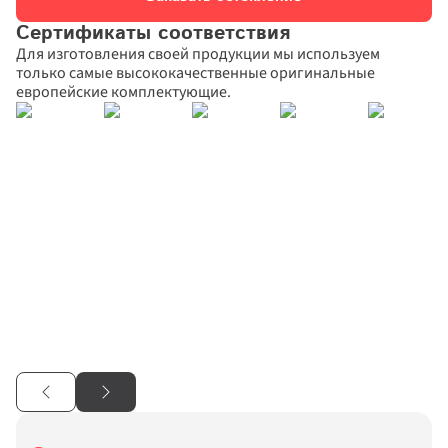
Сертификаты соответствия
Для изготовления своей продукции мы используем 
только самые высококачественные оригинальные 
европейские комплектующие.
Дарим скидки до 55% 
Спасибо за заявку!
Спасибо за заявку!
Наш менеджер свяжется с вами 
Наш менеджер свяжется с вами в 
+5%!
 на новые окна
в ближайшее время
ближайшее время