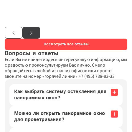
этапов.

Отдельное БОЛЬШОЕ спасибо монтажникам окон. Приехали 
ровно в запланированное время, четко и аккурано провели 
установку. Результатом очень довольна. …

Обшивку балкона буду заказывать только в этой компании.
Посмотреть все отзывы
Вопросы и ответы
Если Вы не найдете здесь интересующую информацию, мы 
с радостью проконсультируем Вас лично. Смело 
обращайтесь в любой из наших офисов или просто 
звоните на номер «горячей линии»:
+7 (495) 788-83-33
Как выбрать систему остекления для 
панорамных окон?
Выбор оконной системы зависит от множества 
факторов, но среди них наиболее важным является 
Можно ли открыть панорамное окно 
климат. Стеклопакет должен обеспечивать 
достаточную теплоизоляцию. Наиболее 
для проветривания?
распространенный и популярный вариант – 
Да, можно – если такая возможность предусмотрена 
двухкамерный стеклопакет, но для холодного 
выбранной вами конструкцией и ее фурнитурой. В 