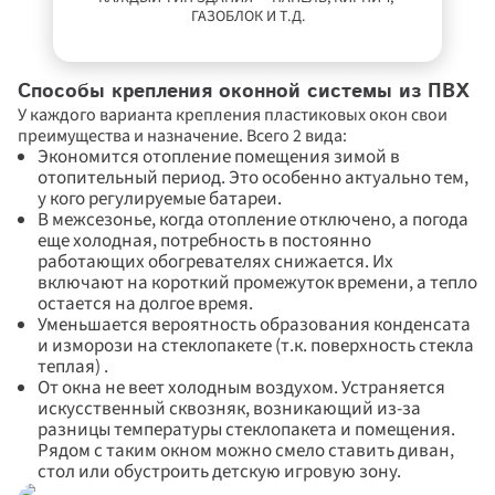
ГАЗОБЛОК И Т.Д.
Способы крепления оконной системы из ПВХ
У каждого варианта крепления пластиковых окон свои 
преимущества и назначение. Всего 2 вида:
Экономится отопление помещения зимой в 
отопительный период. Это особенно актуально тем, 
у кого регулируемые батареи.
В межсезонье, когда отопление отключено, а погода 
еще холодная, потребность в постоянно 
работающих обогревателях снижается. Их 
включают на короткий промежуток времени, а тепло 
остается на долгое время.
Уменьшается вероятность образования конденсата 
и изморози на стеклопакете (т.к. поверхность стекла 
теплая) .
От окна не веет холодным воздухом. Устраняется 
искусственный сквозняк, возникающий из-за 
разницы температуры стеклопакета и помещения. 
Рядом с таким окном можно смело ставить диван, 
стол или обустроить детскую игровую зону.