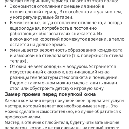
работает по принципу термоса. Плюсов от этого полно:
Экономится отопление помещения зимой в 
отопительный период. Это особенно актуально тем, 
у кого регулируемые батареи.
В межсезонье, когда отопление отключено, а погода 
еще холодная, потребность в постоянно 
работающих обогревателях снижается. Их 
включают на короткий промежуток времени, а тепло 
остается на долгое время.
Уменьшается вероятность образования конденсата 
и изморози на стеклопакете (т.к. поверхность стекла 
теплая) .
От окна не веет холодным воздухом. Устраняется 
искусственный сквозняк, возникающий из-за 
разницы температуры стеклопакета и помещения. 
Рядом с таким окном можно смело ставить диван, 
стол или обустроить детскую игровую зону.
Замер проема перед покупкой окна
Каждая компания перед покупкой окон предлагает услуги 
мастера, который делает все необходимые замеры. Это 
можно сделать и самостоятельно, но лучше обратиться к 
профессионалам.
Мастер, в отличие от любителя, будет учитывать многие 
параметры, которые не так очевидны на первый взгляд: 