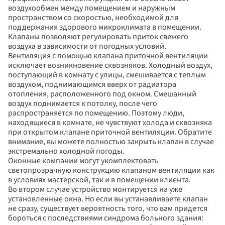
воздухообмен между помещением и наружным 
пространством со скоростью, необходимой для 
поддержания здорового микроклимата в помещении. 
Клапаны позволяют регулировать приток свежего 
воздуха в зависимости от погодных условий.
Вентиляция с помощью клапана приточной вентиляции 
исключает возникновение сквозняков. Холодный воздух, 
поступающий в комнату с улицы, смешивается с теплым 
воздухом, поднимающимся вверх от радиатора 
отопления, расположенного под окном. Смешанный 
воздух поднимается к потолку, после чего 
распространяется по помещению. Поэтому люди, 
находящиеся в комнате, не чувствуют холода и сквозняка 
при открытом клапане приточной вентиляции. Обратите 
внимание, вы можете полностью закрыть клапан в случае 
экстремально холодной погоды.
Оконные компании могут укомплектовать 
светопрозрачную конструкцию клапаном вентиляции как 
в условиях мастерской, так и в помещении клиента. 
Во втором случае устройство монтируется на уже 
установленные окна. Но если вы устанавливаете клапан 
не сразу, существует вероятность того, что вам придется 
бороться с последствиями синдрома больного здания: 