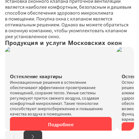
Установка оконного клапана приточной вентиляции 
является наиболее комфортным, безопасным и дешевым 
способом обеспечения здорового микроклимата 
в помещении. Покупка окна с клапаном является 
оптимальным решением. Однако вы можете обратиться 
в оконную компанию, чтобы укомплектовать клапаном 
уже установленное окно.
Продукция и услуги Московских окон
Остекление квартиры
Остекл
Инновационные решения в остеклении 
Остеклен
обеспечивают эффективное проветривание 
решение 
помещений, сохраняя тепло. Умные системы 
алюмини
регулируют приток свежего воздуха, создавая 
ударопр
комфортный микроклимат. Такие технологии 
обеспечи
способствуют энергосбережению и повышению 
возможно
качества воздуха в помещениях.
функцион
Подробнее