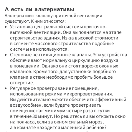
Дарим скидки до 55% 
Спасибо за заявку!
А есть ли альтернативы
Наш менеджер свяжется с вами 
+5%!
 на новые окна
Альтернативы клапану приточной вентиляции 
в ближайшее время
Повторить
существуют. К ним относятся:
Установка центральной системы приточно-
Вернуться на сайт
вытяжной вентиляции. Она выполняется на этапе 
строительства здания. Из-за высокой стоимости 
в сегменте массового строительства подобные 
системы не используются.
Стеновые вентиляционные клапаны. Эти устройства 
обеспечивают нормальную циркуляцию воздуха 
в помещении. Однако они стоят дороже оконных 
клапанов. Кроме того, для установки подобного 
Отправить
клапана в стене необходимо пробить большое 
Заполняя и отправляя форму, я даю 
отверстие.
своё согласие на обработку моих 
Регулярное проветривание помещения, 
персональных данных в соответствии 
использование режима микропроветривания. 
с ФЗ «О персональных данных» (№152-
Вы действительно можете обеспечить эффективный 
ФЗ от 27.07.2006), на условиях 
воздухообмен, если будете проветривать 
и для целей, определенных
Политикой 
конфиденциальности
.
помещение как минимум четыре раза в сутки 
в течение 30 минут. Но решитесь ли вы открыть окно 
на полчаса, если за окном сильный мороз, 
а в комнате находится маленький ребенок?