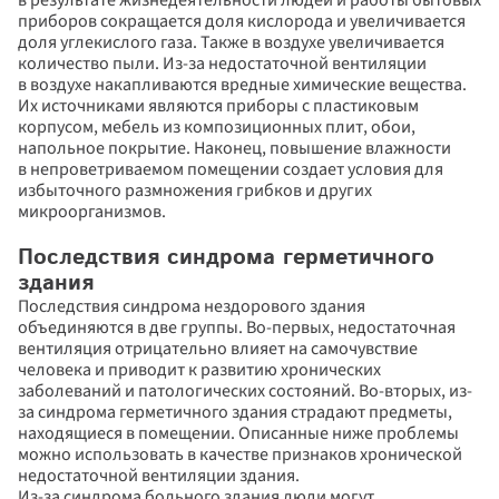
в результате жизнедеятельности людей и работы бытовых 
приборов сокращается доля кислорода и увеличивается 
доля углекислого газа. Также в воздухе увеличивается 
количество пыли. Из-за недостаточной вентиляции 
в воздухе накапливаются вредные химические вещества. 
Их источниками являются приборы с пластиковым 
корпусом, мебель из композиционных плит, обои, 
напольное покрытие. Наконец, повышение влажности 
в непроветриваемом помещении создает условия для 
избыточного размножения грибков и других 
микроорганизмов.
Последствия синдрома герметичного 
здания
Последствия синдрома нездорового здания 
объединяются в две группы. Во-первых, недостаточная 
вентиляция отрицательно влияет на самочувствие 
человека и приводит к развитию хронических 
заболеваний и патологических состояний. Во-вторых, из-
за синдрома герметичного здания страдают предметы, 
находящиеся в помещении. Описанные ниже проблемы 
можно использовать в качестве признаков хронической 
недостаточной вентиляции здания.
Из-за синдрома больного здания люди могут 