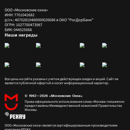
ООО «Московские окна»
ИНН: 7701042682
р/сч.: 40702810400000026686 в ОАО “РосДорБанк”
ОГРН: 1027700473987
БИК: 044525666
Наши награды
Все цены на сайте указаны с учетом действующих скидок и акций. Сайт не 
является публичной офертой и носит информационный характер.
© 1992—2026 «Московские Окна»
Права официального использования слова «Москва» письменно 
предоставлены Межведомственной комиссией Правительства 
Москвы.
ООО «Московские окна» является сертифицированным производителем 
компании РЕХАУ