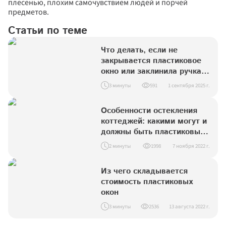
плесенью, плохим самочувствием людей и порчей 
предметов.
Статьи по теме
Что делать, если не 
закрывается пластиковое 
окно или заклинила ручка: 
пошаговое руководство
3 минуты
591
1 сентября 2025 г.
Особенности остекления 
коттеджей: какими могут и 
должны быть пластиковые 
окна
2 минуты
1998
7 ноября 2022 г.
Из чего складывается 
стоимость пластиковых 
окон
3 минуты
2536
13 августа 2022 г.