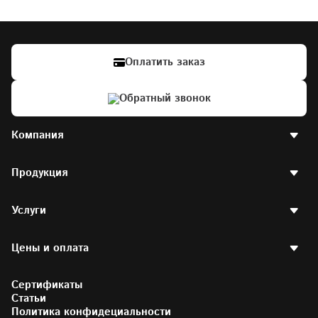
Оплатить заказ
Обратный звонок
Компания
О компании
Продукция
Наше производство
Отзывы клиентов
Вакансии
Пластиковые окна
Контакты
Услуги
Пластиковые окна РЕХАУ
Партнерская программа
Стеклопакеты
Договор оферты
Двери
Остекление квартир
Наши проекты
Готовые окна
Цены и оплата
Остекление балконов
Написать директору
Аксессуары
Отделка балконов
Партнерам и друзьям
Остекление офисов
Калькулятор стоимости окон
Фотогалерея
Остекление загородных домов
Сертификаты
Калькулятор окон РЕХАУ
Установка пластиковых окон
Цены на окна
Статьи
Коммерческое остекление
Как купить
Политика конфидециальности