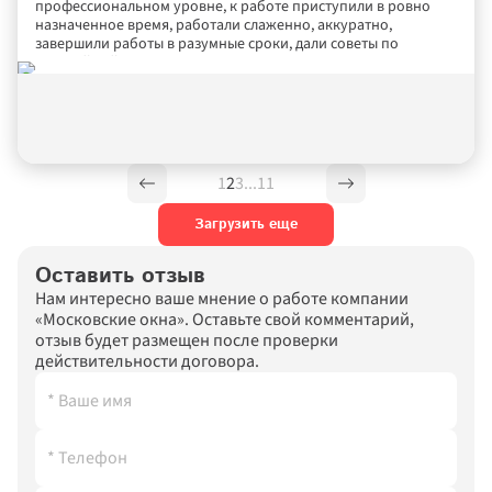
профессиональном уровне, к работе приступили в ровно 
назначенное время, работали слаженно, аккуратно, 
завершили работы в разумные сроки, дали советы по 
дальнейшей эксплуатации окон, оставили в квартире, после 
работ, чистоту. Буду рекомендовать Вашу компанию и этих 
двух сотрудникам всем своим знакомым! С уважением 
Евгений. Договор 12402036.
1
2
3
...
11
Загрузить еще
Оставить отзыв
Нам интересно ваше мнение о работе компании 
«Московские окна». Оставьте свой комментарий, 
отзыв будет размещен после проверки 
действительности договора.