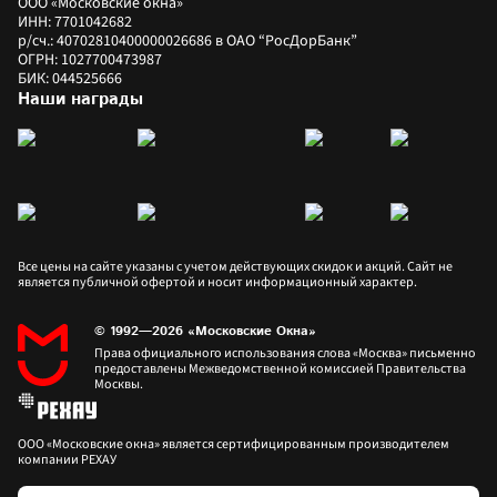
ООО «Московские окна»
ИНН: 7701042682
р/сч.: 40702810400000026686 в ОАО “РосДорБанк”
ОГРН: 1027700473987
БИК: 044525666
Наши награды
Все цены на сайте указаны с учетом действующих скидок и акций. Сайт не 
является публичной офертой и носит информационный характер.
© 1992—2026 «Московские Окна»
Права официального использования слова «Москва» письменно 
предоставлены Межведомственной комиссией Правительства 
Москвы.
ООО «Московские окна» является сертифицированным производителем 
компании РЕХАУ