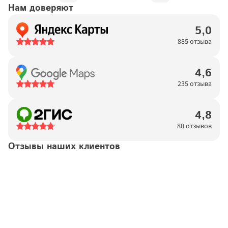
Нам доверяют
5,0
885 отзыва
4,6
235 отзыва
4,8
80 отзывов
Отзывы наших клиентов
Татьяна
14.04.2026
Договор №
11923876
подтвержден
Хочется выразить благодарность высокопрофессиональной 
команде "Московских окон". Процесс от первого звонка-
консультации до монтажа проходит комфортно и удобно. 
Консультант обладает тактом и выдержкой, подробно все 