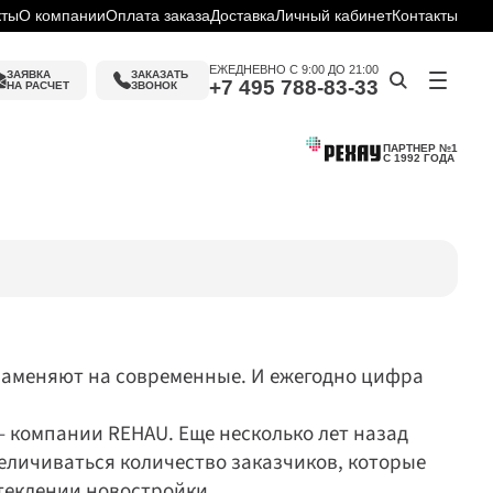
кты
О компании
Оплата заказа
Доставка
Личный кабинет
Контакты
ЕЖЕДНЕВНО С 9:00 ДО 21:00
ЗАЯВКА
ЗАКАЗАТЬ 
+7 495 788-83-33
НА РАСЧЕТ
ЗВОНОК
ПАРТНЕР №1
С 1992 ГОДА
ин
слуги
ку
ие
заменяют на современные. И ежегодно цифра 
компании REHAU. Еще несколько лет назад 
еличиваться количество заказчиков, которые 
теклении новостройки.