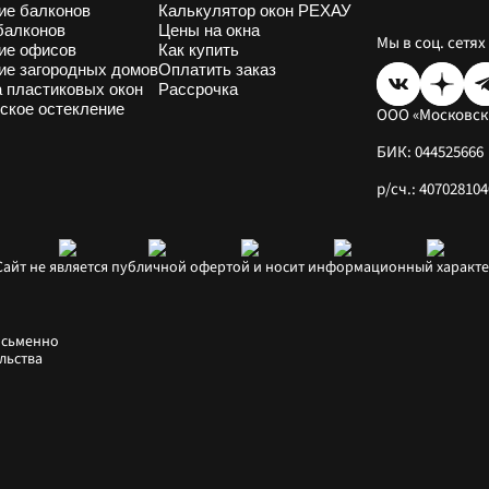
ие балконов
Калькулятор окон РЕХАУ
балконов
Цены на окна
Мы в соц. сетях
ие офисов
Как купить
ие загородных домов
Оплатить заказ
а пластиковых окон
Рассрочка
ское остекление
ООО «Московск
БИК: 044525666
р/сч.: 4070281
. Сайт не является публичной офертой и носит информационный характе
сьменно 
ьства 