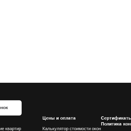
своё согласие на обработку моих 
персональных данных 
в соответствии с ФЗ «О персональных 
данных» (№152-ФЗ от 27.07.2006), 
на условиях и для целей, 
определенных
Политикой 
конфиденциальности
.
нок
Цены и оплата
Сертификат
Политика ко
ие квартир
Калькулятор стоимости окон