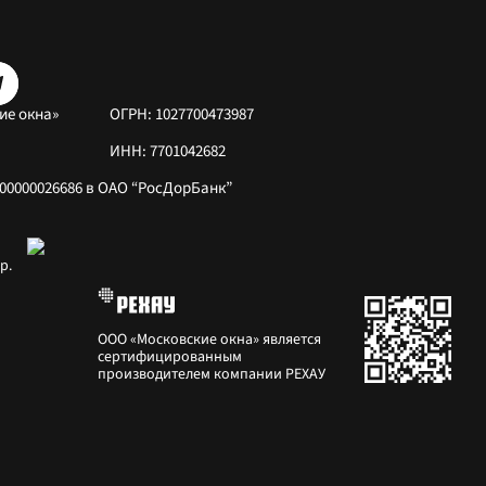
ие окна»
ОГРН: 1027700473987
ИНН: 7701042682
0400000026686 в ОАО “РосДорБанк”
р.
ООО «Московские окна» является 
сертифицированным 
производителем компании РЕХАУ