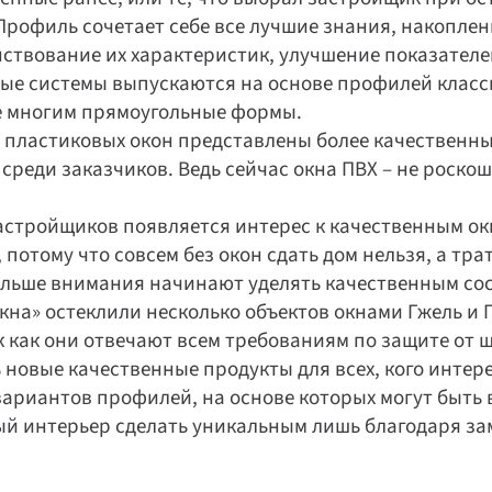
рофиль сочетает себе все лучшие знания, накопленны
твование их характеристик, улучшение показателей
ые системы выпускаются на основе профилей классич
ые многим прямоугольные формы.
 пластиковых окон представлены более качественные
среди заказчиков. Ведь сейчас окна ПВХ – не роскош
астройщиков появляется интерес к качественным окна
потому что совсем без окон сдать дом нельзя, а трат
льше внимания начинают уделять качественным сост
на» остеклили несколько объектов окнами Гжель и ГО
к как они отвечают всем требованиям по защите от ш
новые качественные продукты для всех, кого интере
вариантов профилей, на основе которых могут быть
й интерьер сделать уникальным лишь благодаря зам