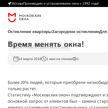
Москва
Производим и устанавливаем окна с 1992 года!
Остекление квартиры
Загородное остекление
Для
Время менять окна!
Главная
Новости
Время менять окна!
Пластиковые ок
14 марта 2018
1 мин на чтение
1
Остекление 
Остекление 
Двери
квартиры 
коттеджей 
Рольшторы
окна ПВХ различной 
загородные дома, дачи, 
Перегородки
формы и ценовой 
веранды, беседки
Аксессуары
категории
Веранды и террасы 
Более 20% людей, которые приобрели низкобюдж
Балконы и лоджии 
раздвижное и распашное 
только растет.
теплое и холодное 
остекление веранд и 
остекление балконов, 
террас
Статистику «Московских окон» подтверждают и 
отделка
основной запрос от клиентов был – замена стар
меняют устаревшие пластиковые окна, установл