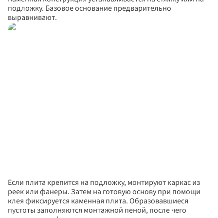
подложку. Базовое основание предварительно 
выравнивают.
Дарим скидки до 55% 
Спасибо за заявку!
Наш менеджер свяжется с вами 
+5%!
 на новые окна
в ближайшее время
Повторить
Вернуться на сайт
Отправить
Если плита крепится на подложку, монтируют каркас из 
Заполняя и отправляя форму, я даю 
реек или фанеры. Затем на готовую основу при помощи 
своё согласие на обработку моих 
персональных данных в соответствии 
клея фиксируется каменная плита. Образовавшиеся 
с ФЗ «О персональных данных» (№152-
пустоты заполняются монтажной пеной, после чего 
ФЗ от 27.07.2006), на условиях 