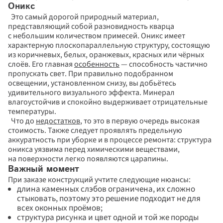
Оникс
  Это самый дорогой природный материал, 
представляющий собой разновидность кварца 
с небольшим количеством примесей. Оникс имеет 
характерную плоскопараллельную структуру, состоящую 
из коричневых, белых, оранжевых, красных или чёрных 
слоёв. Его главная 
особенность
 — способность частично 
пропускать свет. При правильно подобранном 
освещении, установленном снизу, вы добьётесь 
удивительного визуального эффекта. Минерал 
влагоустойчив и спокойно выдерживает отрицательные 
температуры.  
  Что до 
недостатков
, то это в первую очередь высокая 
стоимость. Также следует проявлять предельную 
аккуратность при уборке и в процессе ремонта: структура 
оникса уязвима перед химическими веществами, 
на поверхности легко появляются царапины.  
Важный момент
При заказе конструкций учтите следующие нюансы:
длина каменных слэбов ограничена, их сложно 
стыковать, поэтому это решение подходит не для 
всех оконных проёмов;
структура рисунка и цвет одной и той же породы 