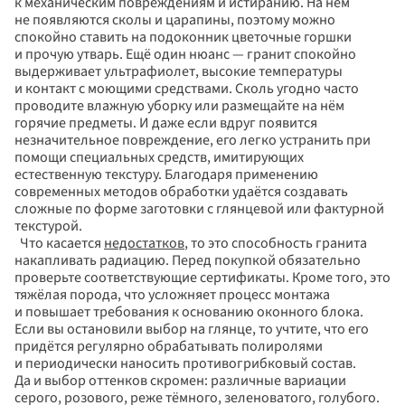
к механическим повреждениям и истиранию. На нём 
не появляются сколы и царапины, поэтому можно 
спокойно ставить на подоконник цветочные горшки 
и прочую утварь. Ещё один нюанс — гранит спокойно 
выдерживает ультрафиолет, высокие температуры 
и контакт с моющими средствами. Сколь угодно часто 
проводите влажную уборку или размещайте на нём 
горячие предметы. И даже если вдруг появится 
незначительное повреждение, его легко устранить при 
помощи специальных средств, имитирующих 
естественную текстуру. Благодаря применению 
современных методов обработки удаётся создавать 
сложные по форме заготовки с глянцевой или фактурной 
текстурой.  
  Что касается 
недостатков
, то это способность гранита 
накапливать радиацию. Перед покупкой обязательно 
проверьте соответствующие сертификаты. Кроме того, это 
тяжёлая порода, что усложняет процесс монтажа 
и повышает требования к основанию оконного блока. 
Если вы остановили выбор на глянце, то учтите, что его 
придётся регулярно обрабатывать полиролями 
и периодически наносить противогрибковый состав. 
Да и выбор оттенков скромен: различные вариации 
серого, розового, реже тёмного, зеленоватого, голубого.  