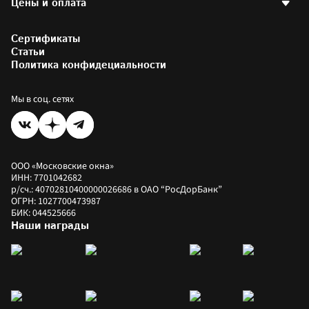
Партнерам и друзьям
Остекление офисов
Калькулятор стоимости окон
Фотогалерея
Остекление загородных домов
Сертификаты
Калькулятор окон РЕХАУ
Установка пластиковых окон
Цены на окна
Статьи
Коммерческое остекление
Как купить
Политика конфидециальности
Оплатить заказ
Рассрочка
Мы в соц. сетях
ООО «Московские окна»
ИНН: 7701042682
р/сч.: 40702810400000026686 в ОАО “РосДорБанк”
ОГРН: 1027700473987
БИК: 044525666
Наши награды