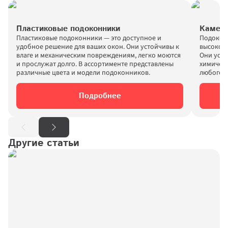
Пластиковые подоконники
Каменн
Пластиковые подоконники — это доступное и 
Подоконн
удобное решение для ваших окон. Они устойчивы к 
высокой 
влаге и механическим повреждениям, легко моются 
Они усто
и прослужат долго. В ассортименте представлены 
химическ
Подробнее
Другие статьи