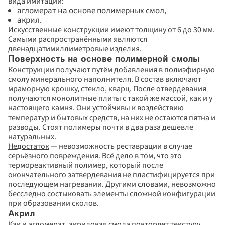
вида имитации:
агломерат на основе полимерных смол,
акрил.
Искусственные конструкции имеют толщину от 6 до 30 мм. 
Самыми распространёнными являются 
двенадцатимиллиметровые изделия.
Поверхность на основе полимерной смолы
Конструкции получают путём добавления в полиэфирную 
смолу минерального наполнителя. В состав включают 
мраморную крошку, стекло, кварц. После отвердевания 
получаются монолитные плиты с такой же массой, как и у 
настоящего камня. Они устойчивы к воздействию 
температур и бытовых средств, на них не остаются пятна и 
разводы. Стоят полимеры почти в два раза дешевле 
натуральных.
Недостаток
 — невозможность реставрации в случае 
серьёзного повреждения. Всё дело в том, что это 
термореактивный полимер, который после 
окончательного затвердевания не пластифицируется при 
последующем нагревании. Другими словами, невозможно 
бесследно состыковать элементы сложной конфигурации 
при образовании сколов.  
Акрил
Как и агломерат, акриловая смола повторяет текстуру 