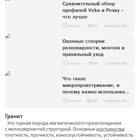
Сравнительный обзор 
профилей Veka и Рехау - 
что лучше
4 минуты
411
30 декабря 2025 г.
Оконные створки: 
разновидности, монтаж и 
правильный уход
2 минуты
902
21 ноября 2024 г.
Что такое 
микропроветривание, и 
почему важно использовать 
эту функцию
2 минуты
3267
11 февраля 2023 г.
Гранит
  Это горная порода магматического происхождения 
с мелкозернистой структурой. Основные 
достоинства
: 
плотность, прочность, износоустойчивость, устойчивость 