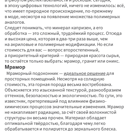
атрибутом респектабельности и роскоши. Сегодня, 
в эпоху цифровых технологий, ничего не изменилось: всё, 
что имеет природное происхождение, по-прежнему 
в моде, несмотря на появление множества полимерных 
аналогов.
Следует понимать, что минерал капризен, а его 
обработка — это сложный, трудоёмкий процесс. Отсюда 
и высокая цена, которая в два-три раза выше, чем 
на акриловые и полимерные модификации. Но если 
стоимость для вас — вопрос второстепенный, 
а приоритетный критерий — природная красота сырья, 
то остаётся только выбрать: мрамор, гранит или оникс.
Мрамор
  Мраморный подоконник — 
идеальное решение
 для 
просторных помещений. Несмотря на солидную 
стоимость, эта горная порода весьма востребована. 
Объясняется это изысканной текстурой, разнообразием 
оттенков, безопасностью и экологичностью. По сути, это 
известняк, претерпевший под влиянием физико-
химических процессов значительные изменения. Мрамор 
не накапливает радиацию, за счёт своей волокнистой 
структуры он весьма прочен. Материал обладает 
оптимальной твёрдостью, благодаря чему легко 
обрабатывается и полируется до зеркального блеска.  