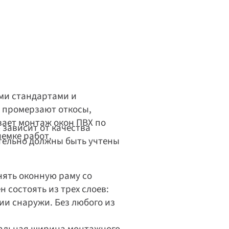
и стандартами и 
 промерзают откосы, 
ает монтаж окон ПВХ по 
зависит от качества 
иемке работ.
тельно должны быть учтены 
ять оконную раму со 
состоять из трех слоев: 
и снаружи. Без любого из 