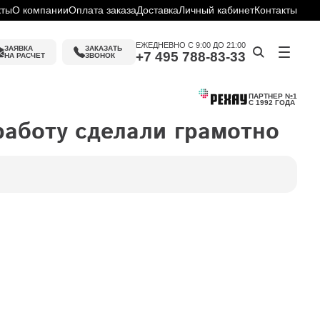
кты
О компании
Оплата заказа
Доставка
Личный кабинет
Контакты
ЕЖЕДНЕВНО С 9:00 ДО 21:00
ЗАЯВКА
ЗАКАЗАТЬ 
+7 495 788-83-33
НА РАСЧЕТ
ЗВОНОК
ПАРТНЕР №1
С 1992 ГОДА
работу сделали грамотно
ин
слуги
ку
ие