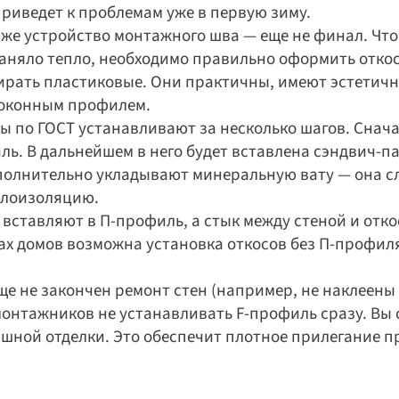
риведет к проблемам уже в первую зиму.
аже устройство монтажного шва — еще не финал. Что
раняло тепло, необходимо правильно оформить откос
бирать пластиковые. Они практичны, имеют эстетич
 оконным профилем.
ы по ГОСТ устанавливают за несколько шагов. Снач
. В дальнейшем в него будет вставлена сэндвич-па
полнительно укладывают минеральную вату — она с
плоизоляцию.
 вставляют в П-профиль, а стык между стеной и отк
х домов возможна установка откосов без П-профиля 
ще не закончен ремонт стен (например, не наклеены 
онтажников не устанавливать F-профиль сразу. Вы с
Дарим скидки до 55% 
+5%!
 на
шной отделки. Это обеспечит плотное прилегание пр
Спасибо за заявку!
новые окна
Наш менеджер свяжется с вами в 
ближайшее время
Повторить