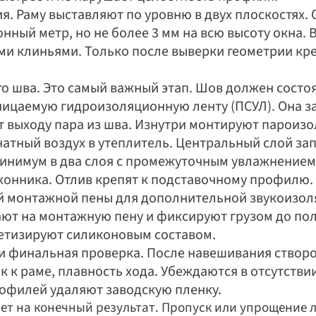
. Раму выставляют по уровню в двух плоскостях. 
онный метр, но не более 3 мм на всю высоту окна.
и клиньями. Только после выверки геометрии кре
 шва. Это самый важный этап. Шов должен состоят
ицаемую гидроизоляционную ленту (ПСУЛ). Она защ
ет выходу пара из шва. Изнутри монтируют пароизо
атный воздух в утеплитель. Центральный слой за
инимум в два слоя с промежуточным увлажнением
конника. Отлив крепят к подставочному профилю. 
й монтажной пены для дополнительной звукоизоля
ют на монтажную пену и фиксируют грузом до полн
етизируют силиконовым составом.
и финальная проверка. После навешивания створок
к к раме, плавность хода. Убеждаются в отсутствии
рофилей удаляют заводскую пленку.
ет на конечный результат. Пропуск или упрощение л