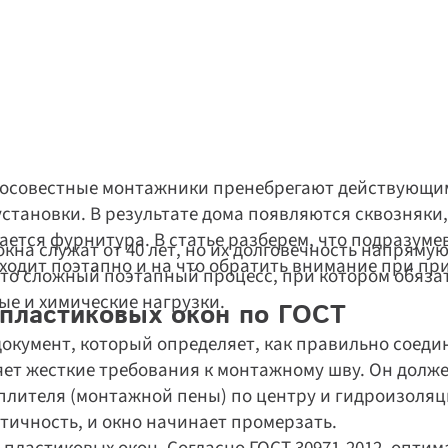
росовестные монтажники пренебрегают действующим
тановки. В результате дома появляются сквозняки,
ается фурнитура. В статье разберем, что подразумев
на служат от 40 лет, но их долговечность напрямую 
роходит поэтапно и на что обратить внимание при пр
это сложный поэтапный процесс, при котором обяза
е и химические нагрузки. 
 пластиковых окон по ГОСТ
документ, который определяет, как правильно соедин
ет жесткие требования к монтажному шву. Он должен 
лителя (монтажной пены) по центру и гидроизоляци
етичность, и окно начинает промерзать.