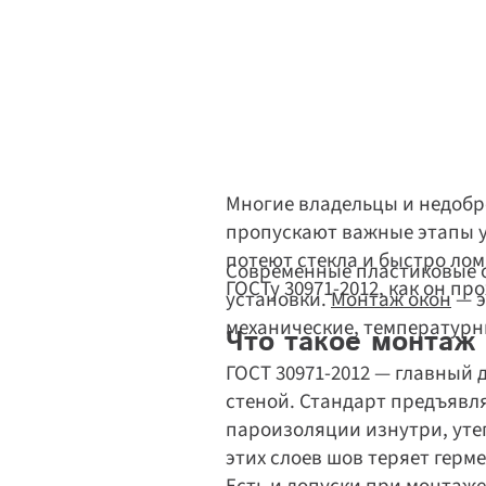
Многие владельцы и недоб
пропускают важные этапы ус
потеют стекла и быстро лом
Современные пластиковые ок
ГОСТу 30971-2012, как он п
установки. 
Монтаж окон
 — 
механические, температурны
Что такое монтаж
ГОСТ 30971-2012 — главный 
стеной. Стандарт предъявля
пароизоляции изнутри, утеп
этих слоев шов теряет герм