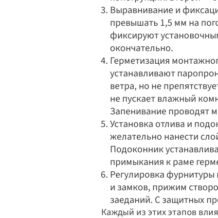
Выравнивание и фиксация
превышать 1,5 мм на пог
фиксируют установочным
окончательно.
Герметизация монтажного
устанавливают паропрон
ветра, но не препятству
не пускает влажный комн
Запенивание проводят м
Установка отлива и подо
желательно нанести сло
Подоконник устанавлива
примыкания к раме герм
Регулировка фурнитуры 
и замков, прижим створо
заеданий. С защитных п
Каждый из этих этапов влия