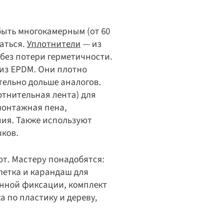
ть многокамерным (от 60 
ться. 
Уплотнители
 — из 
без потери герметичности. 
из EPDM. Они плотно 
ельно дольше аналогов. 
тнительная лента) для 
онтажная пена, 
я. Также используют 
ыков.
т. Мастеру понадобятся: 
етка и карандаш для 
нной фиксации, комплект 
по пластику и дереву, 