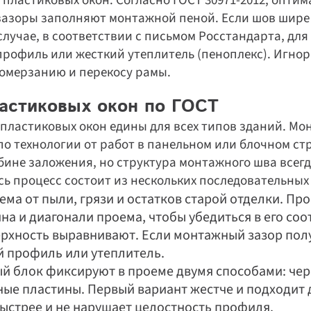
 пластиковых окон. Согласно ГОСТ 30971-2012, опти
е зазоры заполняют монтажной пеной. Если шов шире 
 случае, в соответствии с письмом Росстандарта, дл
рофиль или жесткий утеплитель (пеноплекс). Игнор
омерзанию и перекосу рамы.
астиковых окон по ГОСТ
пластиковых окон едины для всех типов зданий. Мон
по технологии от работ в панельном или блочном ст
убине заложения, но структура монтажного шва всегд
ь процесс состоит из нескольких последовательных
ма от пыли, грязи и остатков старой отделки. Про
на и диагонали проема, чтобы убедиться в его соо
рхность выравнивают. Если монтажный зазор получ
 профиль или утеплитель.
й блок фиксируют в проеме двумя способами: чер
ые пластины. Первый вариант жестче и подходит 
ыстрее и не нарушает целостность профиля. 