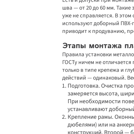
Есть и допуски при монтаже
шва — от 20 до 60 мм. Таки
уже не справляется. В этом
используют доборный ПВХ-п
приводит к продуванию, пр
Этапы монтажа пл
Правила установки металло
ГОСТу ничем не отличается 
только в типе крепежа и гл
действий — одинаковый. Вес
Подготовка. Очистка прое
замеряется высота, шири
При необходимости пове
устанавливают доборный
Крепление рамы. Оконны
дюбелями) или на анкерн
конструкций. Второй — б