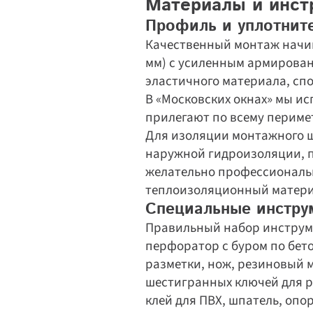
Материалы и инст
Профиль и уплотнит
Качественный монтаж начин
мм) с усиленным армирован
эластичного материала, спо
В «Московских окнах» мы ис
прилегают по всему периме
Для изоляции монтажного ш
наружной гидроизоляции, п
желательно профессиональн
теплоизоляционный материа
Специальные инстру
Правильный набор инструме
перфоратор с буром по бето
разметки, нож, резиновый 
шестигранных ключей для ре
клей для ПВХ, шпатель, опо