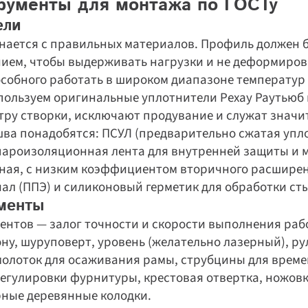
рументы для монтажа по ГОСТу
ели
ается с правильных материалов. Профиль должен бы
ием, чтобы выдерживать нагрузки и не деформирова
собного работать в широком диапазоне температур 
пользуем оригинальные уплотнители Рехау Раутьюб 
тру створки, исключают продувание и служат значит
ва понадобятся: ПСУЛ (предварительно сжатая упло
ароизоляционная лента для внутренней защиты и м
ая, с низким коэффициентом вторичного расширени
л (ППЭ) и силиконовый герметик для обработки ст
менты
нтов — залог точности и скорости выполнения рабо
ну, шуруповерт, уровень (желательно лазерный), рул
молоток для осаживания рамы, струбцины для време
гулировки фурнитуры, крестовая отвертка, ножовка 
рные деревянные колодки.