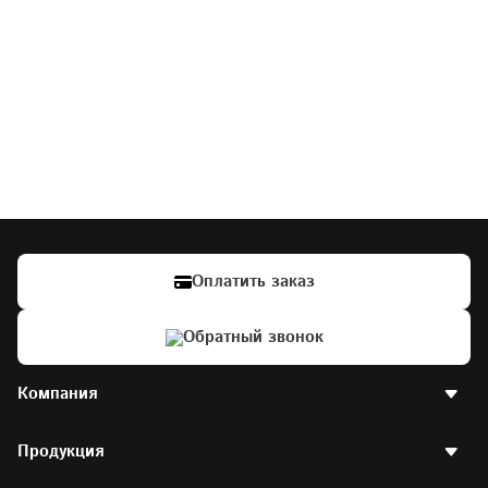
Оплатить заказ
Обратный звонок
Компания
О компании
Продукция
Наше производство
Отзывы клиентов
Вакансии