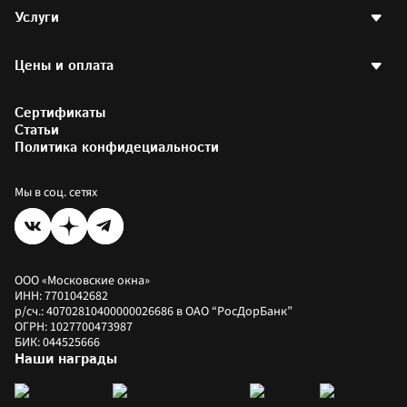
Пластиковые окна
Контакты
Услуги
Пластиковые окна РЕХАУ
Партнерская программа
Стеклопакеты
Договор оферты
Двери
Остекление квартир
Наши проекты
Готовые окна
Цены и оплата
Остекление балконов
Написать директору
Аксессуары
Отделка балконов
Партнерам и друзьям
Остекление офисов
Калькулятор стоимости окон
Фотогалерея
Остекление загородных домов
Сертификаты
Калькулятор окон РЕХАУ
Установка пластиковых окон
Цены на окна
Статьи
Коммерческое остекление
Как купить
Политика конфидециальности
Оплатить заказ
Рассрочка
Мы в соц. сетях
ООО «Московские окна»
ИНН: 7701042682
р/сч.: 40702810400000026686 в ОАО “РосДорБанк”
ОГРН: 1027700473987
БИК: 044525666
Наши награды