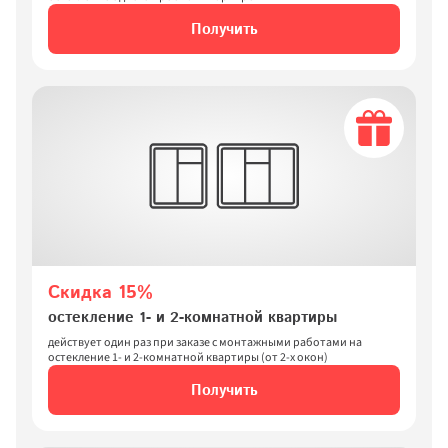
Получить
Скидка 15%
Дарим скидки до 55% 
остекление 1- и 2-комнатной квартиры
Спасибо за заявку!
Наш менеджер свяжется с вами 
+5%!
 на новые окна
действует один раз при заказе с монтажными работами на 
в ближайшее время
остекление 1- и 2-комнатной квартиры (от 2-х окон)
Повторить
Вернуться на сайт
Получить