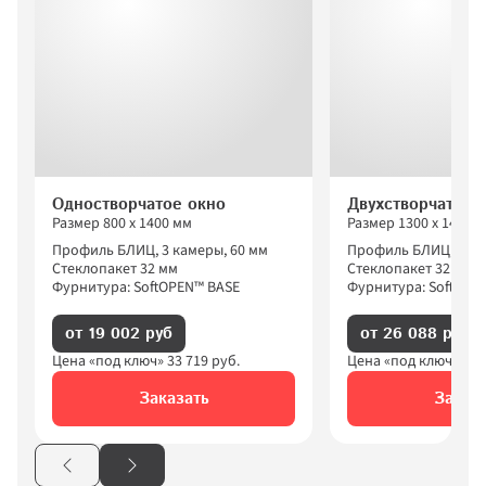
Гжель 60™
Ситилайт 70™
РЕХАУ ДЕЛАЙТ™
РЕХАУ ИНТЕЛИО 80™
Village 80/94™
Одностворчатое окно
Двухстворчатое 
Размер 
800
 х 
1400
 мм
Размер 
1300
 х 
1400
 
Профиль БЛИЦ, 3 камеры, 60 мм
Профиль БЛИЦ, 3 ка
Стеклопакет 32 мм
Стеклопакет 32 мм
Фурнитура: SoftOPEN™ BASE
Фурнитура: SoftOPE
от 19 002 руб
от 26 088 руб
Цена «под ключ» 
33 719
 руб.
Цена «под ключ» 
46 
Заказать
Заказ