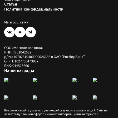
Установка пластиковых окон
Цены на окна
Статьи
Коммерческое остекление
Как купить
Политика конфидециальности
Оплатить заказ
Рассрочка
Мы в соц. сетях
ООО «Московские окна»
ИНН: 7701042682
р/сч.: 40702810400000026686 в ОАО “РосДорБанк”
ОГРН: 1027700473987
БИК: 044525666
Наши награды
Все цены на сайте указаны с учетом действующих скидок и акций. Сайт не 
является публичной офертой и носит информационный характер.