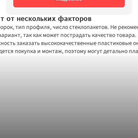
т от нескольких факторов
ворок, тип профиля, число стеклопакетов. Не реком
вариант, так как может пострадать качество товара. 
ность заказать высококачественные пластиковые о
йдется покупка и монтаж, поэтому могут детально пл
Дарим скидки до 55% 
+5%!
 на
Спасибо за заявку!
новые окна
Наш менеджер свяжется с вами в 
ближайшее время
Повторить
Вернуться на сайт