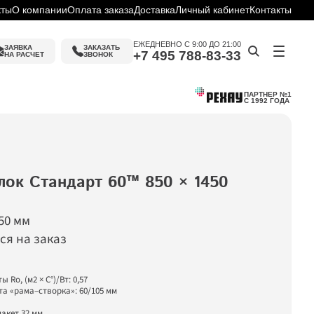
кты
О компании
Оплата заказа
Доставка
Личный кабинет
Контакты
ЕЖЕДНЕВНО С 9:00 ДО 21:00
ЗАЯВКА
ЗАКАЗАТЬ 
+7 495 788-83-33
НА РАСЧЕТ
ЗВОНОК
ПАРТНЕР №1
С 1992 ГОДА
ок Стандарт 60™ 850 × 1450 
ин
слуги
ку
50 мм

ие
ся на заказ
o, (м2 × C°)/Вт: 0,57

 «рама–створка»: 60/105 мм

акет 32 мм
