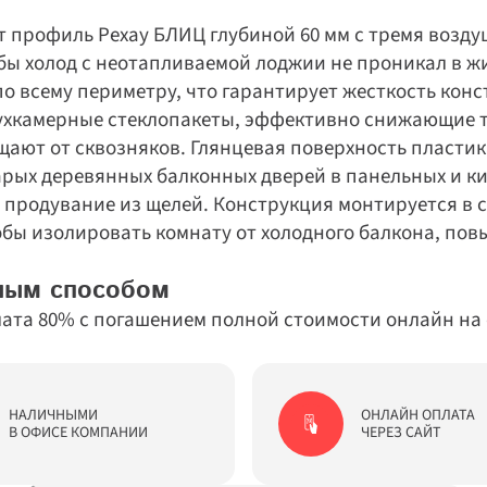
т профиль Рехау БЛИЦ глубиной 60 мм с тремя возду
бы холод с неотапливаемой лоджии не проникал в жи
 всему периметру, что гарантирует жесткость конс
вухкамерные стеклопакеты, эффективно снижающие те
ют от сквозняков. Глянцевая поверхность пластика 
рых деревянных балконных дверей в панельных и ки
 продувание из щелей. Конструкция монтируется в 
обы изолировать комнату от холодного балкона, пов
ным способом
лата 80% с погашением полной стоимости онлайн на с
НАЛИЧНЫМИ

ОНЛАЙН ОПЛАТА

В ОФИСЕ КОМПАНИИ
ЧЕРЕЗ САЙТ