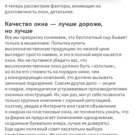
А теперь рассмотрим факторы, влияющие на 
долговечность окон, детальнее.
Качество окна — лучше дороже, 
но лучше
Все мы прекрасно понимаем, что бесплатный сыр бывает 
только в мышеловке. Попытка купить 
высококачественную продукцию по низкой цене 
выглядит просто наивно, и это в полной мере касается 
окон. Мы не пытаемся убедить вас, что 
высококачественное окно должно быть «золотым», 
но если его стоимость на порядок ниже, чем 
у конкурирующих компаний, это должно вызывать 
законные подозрения. Совсем другое дело — акции 
и скидки, периодически устраиваемые производителями 
оконных конструкций. Их, как раз, могут себе позволить 
только крупные компании с хорошей репутацией, 
поэтому, увидев в Интернете или газете объявление 
о скидках на пластиковые окна, не поленитесь узнать, что 
за фирма их предлагает (компаниям-однодневкам, 
созданным буквально вчера, лучше не доверять).
Еще один полезный совет касательно выбора 
качественного окна. Не стоит покупаться на громкие 