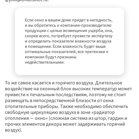
Если окно в вашем доме придет в негодность, 
и вы обратитесь к компании-производителю 
продукции с целью возмещения ущерба, она, 
скорее всего, потребует провести экспертизу 
и определить показатели влажности воздуха 
в помещении. Если влажность будет выше 
оптимальных показателей, все претензии к 
компании будут признаны 
недействительными.
То же самое касается и горячего воздуха. Длительное 
воздействие на оконный блок высоких температур может 
Дарим скидки до 55% 
Спасибо за заявку!
привести к печальным последствиям, поэтому не стоит 
Наш менеджер свяжется с вами 
+5%!
 на новые окна
размещать в непосредственной близости от окна 
в ближайшее время
Повторить
отопительные приборы. Также необходимо обеспечить 
свободную циркуляцию воздуха в зоне «радиатор 
Вернуться на сайт
отопления — окно» (сложная система из штор, гардин и 
прочих элементов декора может задерживать горячий 
воздух).