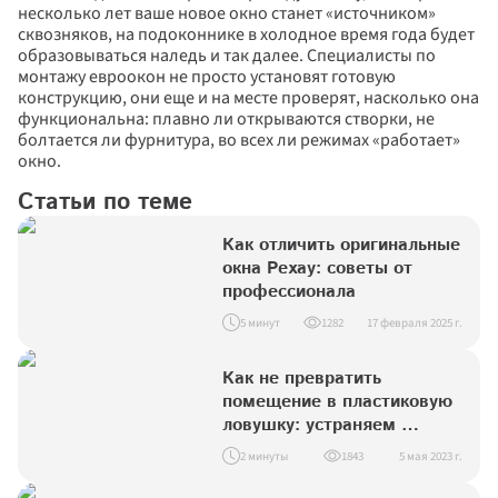
несколько лет ваше новое окно станет «источником» 
сквозняков, на подоконнике в холодное время года будет 
образовываться наледь и так далее. Специалисты по 
монтажу евроокон не просто установят готовую 
конструкцию, они еще и на месте проверят, насколько она 
функциональна: плавно ли открываются створки, не 
болтается ли фурнитура, во всех ли режимах «работает» 
окно.
Статьи по теме
Как отличить оригинальные 
окна Рехау: советы от 
профессионала
5 минут
1282
17 февраля 2025 г.
Как не превратить 
помещение в пластиковую 
ловушку: устраняем 
синдром нездорового 
2 минуты
1843
5 мая 2023 г.
здания