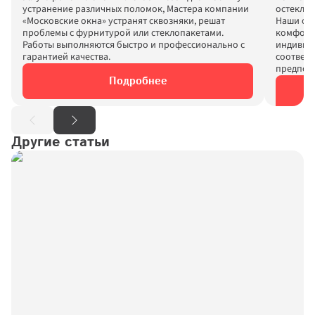
устранение различных поломок, Мастера компании 
остеклен
«Московские окна» устранят сквозняки, решат 
Наши окн
проблемы с фурнитурой или стеклопакетами. 
комфорт 
Работы выполняются быстро и профессионально с 
индивиду
соответс
Подробнее
Другие статьи