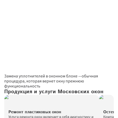
Замена уплотнителей в оконном блоке —обычная 
процедура, которая вернет окну прежнюю 
функциональность
Продукция и услуги Московских окон
Ремонт пластиковых окон
Остекл
Услуга ремонта окон включает в себя диагностику и 
Компания