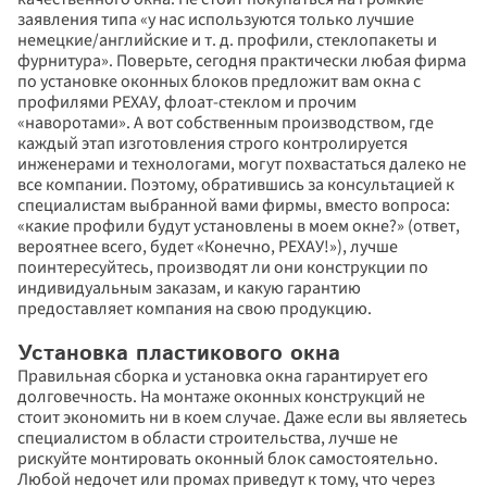
заявления типа «у нас используются только лучшие 
немецкие/английские и т. д. профили, стеклопакеты и 
фурнитура». Поверьте, сегодня практически любая фирма 
по установке оконных блоков предложит вам окна с 
профилями РЕХАУ, флоат-стеклом и прочим 
«наворотами». А вот собственным производством, где 
каждый этап изготовления строго контролируется 
инженерами и технологами, могут похвастаться далеко не 
все компании. Поэтому, обратившись за консультацией к 
специалистам выбранной вами фирмы, вместо вопроса: 
«какие профили будут установлены в моем окне?» (ответ, 
вероятнее всего, будет «Конечно, РЕХАУ!»), лучше 
поинтересуйтесь, производят ли они конструкции по 
индивидуальным заказам, и какую гарантию 
предоставляет компания на свою продукцию.
Установка пластикового окна
Правильная сборка и установка окна гарантирует его 
долговечность. На монтаже оконных конструкций не 
стоит экономить ни в коем случае. Даже если вы являетесь 
специалистом в области строительства, лучше не 
рискуйте монтировать оконный блок самостоятельно. 
Любой недочет или промах приведут к тому, что через 