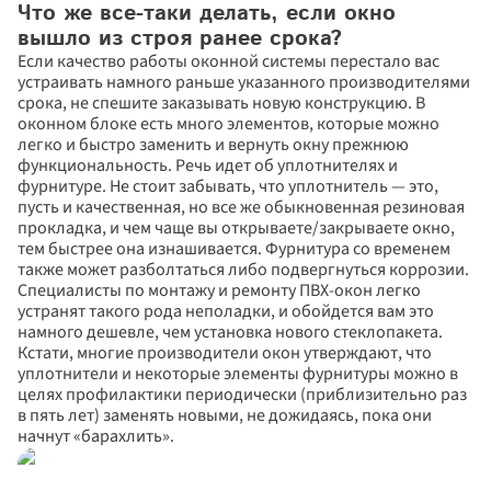
Что же все-таки делать, если окно 
вышло из строя ранее срока?
Если качество работы оконной системы перестало вас 
Отправить
устраивать намного раньше указанного производителями 
срока, не спешите заказывать новую конструкцию. В 
Заполняя и отправляя форму, я даю 
оконном блоке есть много элементов, которые можно 
своё согласие на обработку моих 
легко и быстро заменить и вернуть окну прежнюю 
персональных данных в соответствии 
функциональность. Речь идет об уплотнителях и 
с ФЗ «О персональных данных» (№152-
ФЗ от 27.07.2006), на условиях 
фурнитуре. Не стоит забывать, что уплотнитель — это, 
и для целей, определенных
Политикой 
пусть и качественная, но все же обыкновенная резиновая 
конфиденциальности
.
прокладка, и чем чаще вы открываете/закрываете окно, 
тем быстрее она изнашивается. Фурнитура со временем 
также может разболтаться либо подвергнуться коррозии. 
Специалисты по монтажу и ремонту ПВХ-окон легко 
устранят такого рода неполадки, и обойдется вам это 
намного дешевле, чем установка нового стеклопакета. 
Кстати, многие производители окон утверждают, что 
уплотнители и некоторые элементы фурнитуры можно в 
целях профилактики периодически (приблизительно раз 
в пять лет) заменять новыми, не дожидаясь, пока они 
начнут «барахлить».