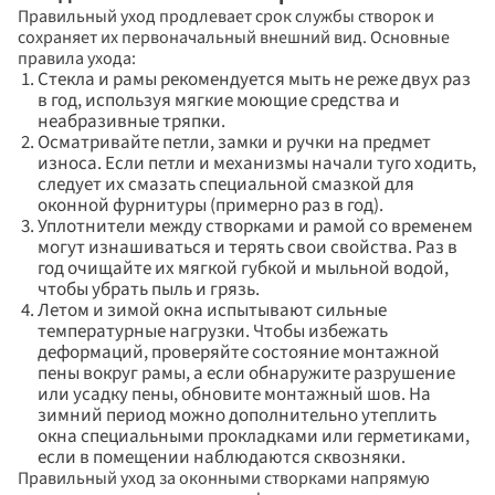
Вернуться на сайт
Правильный уход продлевает срок службы створок и 
сохраняет их первоначальный внешний вид. Основные 
правила ухода:
Стекла и рамы рекомендуется мыть не реже двух раз 
в год, используя мягкие моющие средства и 
неабразивные тряпки.
Осматривайте петли, замки и ручки на предмет 
износа. Если петли и механизмы начали туго ходить, 
Отправить
следует их смазать специальной смазкой для 
оконной фурнитуры (примерно раз в год).
Заполняя и отправляя форму, я даю 
Уплотнители между створками и рамой со временем 
своё согласие на обработку моих 
могут изнашиваться и терять свои свойства. Раз в 
персональных данных в соответствии 
год очищайте их мягкой губкой и мыльной водой, 
с ФЗ «О персональных данных» (№152-
чтобы убрать пыль и грязь.
ФЗ от 27.07.2006), на условиях 
и для целей, определенных
Политикой 
Летом и зимой окна испытывают сильные 
конфиденциальности
.
температурные нагрузки. Чтобы избежать 
деформаций, проверяйте состояние монтажной 
пены вокруг рамы, а если обнаружите разрушение 
или усадку пены, обновите монтажный шов. На 
зимний период можно дополнительно утеплить 
окна специальными прокладками или герметиками, 
если в помещении наблюдаются сквозняки.
Правильный уход за оконными створками напрямую 