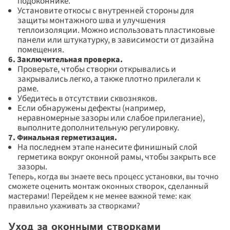
подоконнике. 
Установите откосы с внутренней стороны для 
защиты монтажного шва и улучшения 
теплоизоляции. Можно использовать пластиковые 
панели или штукатурку, в зависимости от дизайна 
помещения.
6. Заключительная проверка. 
Проверьте, чтобы створки открывались и 
закрывались легко, а также плотно прилегали к 
раме. 
Убедитесь в отсутствии сквозняков. 
Если обнаружены дефекты (например, 
неравномерные зазоры или слабое прилегание), 
выполните дополнительную регулировку. 
7. Финальная герметизация. 
На последнем этапе нанесите финишный слой 
герметика вокруг оконной рамы, чтобы закрыть все 
зазоры.
Теперь, когда вы знаете весь процесс установки, вы точно 
сможете оценить монтаж оконных створок, сделанный 
мастерами! Перейдем к не менее важной теме: как 
Дарим скидки до 55% 
Спасибо за заявку!
правильно ухаживать за створками?
Наш менеджер свяжется с вами 
+5%!
 на новые окна
в ближайшее время
Повторить
Уход за оконными створками