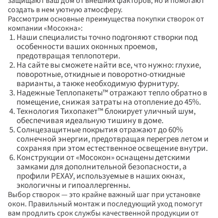
защищают ваш дом от внешних факторов, но и помогают 
создать в нем уютную атмосферу.
Рассмотрим основные преимущества покупки створок от 
компании «Мосокна»:
Наши специалисты точно подгоняют створки под 
особенности ваших оконных проемов, 
предотвращая теплопотери.
На сайте вы сможете найти все, что нужно: глухие, 
поворотные, откидные и поворотно-откидные 
варианты, а также необходимую фурнитуру.
Надежные Теплопакеты™ отражают тепло обратно в 
помещение, снижая затраты на отопление до 45%.
Технология Тихопакет™ блокирует уличный шум, 
обеспечивая идеальную тишину в доме.
Солнцезащитные покрытия отражают до 60% 
солнечной энергии, предотвращая перегрев летом и 
сохраняя при этом естественное освещение внутри.
Конструкции от «Мосокон» оснащены детскими 
замками для дополнительной безопасности, а 
профили РЕХАУ, используемые в наших окнах, 
экологичны и гипоаллергенны. 
Выбор створок — это крайне важный шаг при установке 
окон. Правильный монтаж и последующий уход помогут 
вам продлить срок службы качественной продукции от 