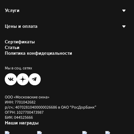
Вакансии
Пластиковые окна
Контакты
Услуги
Пластиковые окна РЕХАУ
Партнерская программа
Стеклопакеты
Договор оферты
Двери
Остекление квартир
Наши проекты
Готовые окна
Цены и оплата
Остекление балконов
Написать директору
Аксессуары
Отделка балконов
Партнерам и друзьям
Остекление офисов
Калькулятор стоимости окон
Фотогалерея
Остекление загородных домов
Сертификаты
Калькулятор окон РЕХАУ
Установка пластиковых окон
Цены на окна
Статьи
Коммерческое остекление
Как купить
Политика конфидециальности
Оплатить заказ
Рассрочка
Мы в соц. сетях
ООО «Московские окна»
ИНН: 7701042682
р/сч.: 40702810400000026686 в ОАО “РосДорБанк”
ОГРН: 1027700473987
БИК: 044525666
Наши награды