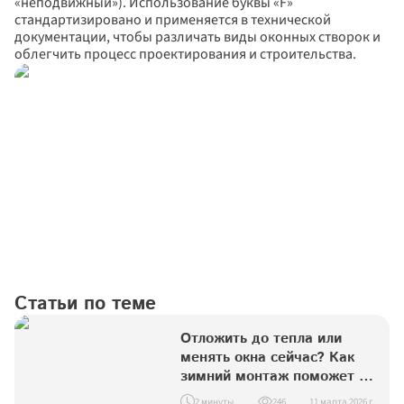
«неподвижный»). Использование буквы «F» 
стандартизировано и применяется в технической 
документации, чтобы различать виды оконных створок и 
облегчить процесс проектирования и строительства.
Статьи по теме
Отложить до тепла или 
менять окна сейчас? Как 
зимний монтаж поможет 
сэкономить вам деньги
2 минуты
246
11 марта 2026 г.