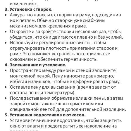
изменениях.
3. Установка створок.
Аккуратно навесьте створки на раму, подсоединив 
их к петлям. Обычно створки уже снабжены 
механизмом для крепления к раме. 
Откройте и закройте створки несколько раз, чтобы 
убедиться, что они двигаются плавно и без усилий. 
Используйте регулировочные винты, чтобы 
отрегулировать плотность прилегания створок к 
раме. Это поможет устранить потенциальные 
сквозняки и обеспечить герметичность.
4. Запенивание и утепление.
Пространство между рамой и стеной заполните 
монтажной пеной. Пену наносите равномерно, 
избегая излишков, чтобы не деформировать раму. 
Оставьте пену для высыхания (время зависит от 
состава пены и температуры). 
После застывания обрежьте излишки пены, а затем 
закройте монтажные швы герметиком или 
специальной лентой для дополнительной изоляции.
5. Установка водоотливов и откосов. 
Установите внешние водоотливы, чтобы защитить 
окно от влаги и предотвратить ее накопление на 