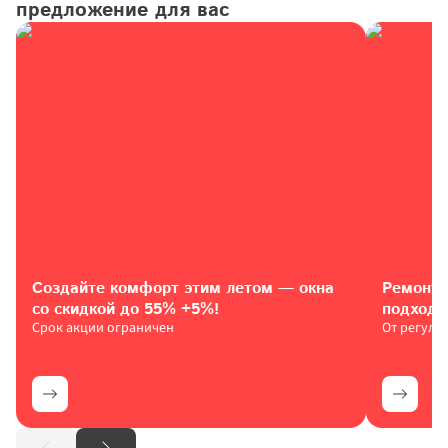
предложение для вас
Создайте комфорт этим летом — окна 
Ремонт 
со скидкой до 55% 
+5%!
подход
Срок акции ограничен
От регули