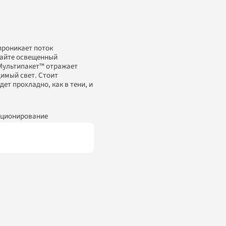
проникает поток 
айте освещенный 
Мультипакет™ отражает 
имый свет. Стоит 
т прохладно, как в тени, и 
иционирование