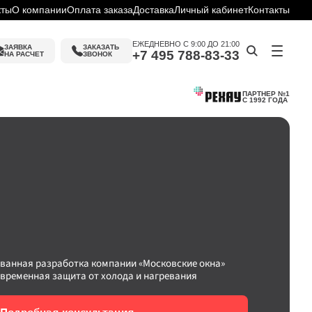
кты
О компании
Оплата заказа
Доставка
Личный кабинет
Контакты
ЕЖЕДНЕВНО С 9:00 ДО 21:00
ЗАЯВКА
ЗАКАЗАТЬ 
+7 495 788-83-33
НА РАСЧЕТ
ЗВОНОК
ПАРТНЕР №1
С 1992 ГОДА
ин
слуги
ку
ие
ванная разработка компании «Московские окна» 
временная защита от холода и нагревания 