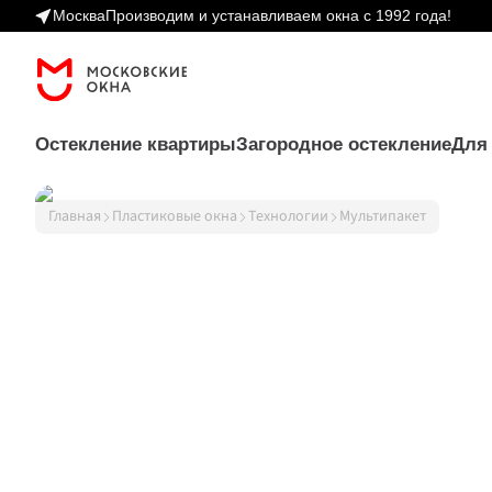
Москва
Производим и устанавливаем окна с 1992 года!
Остекление квартиры
Загородное остекление
Для
Главная
Пластиковые окна
Технологии
Мультипакет
Пластиковые ок
Остекление 
Остекление 
Двери
квартиры 
коттеджей 
Рольшторы
окна ПВХ различной 
загородные дома, дачи, 
Перегородки
формы и ценовой 
веранды, беседки
Аксессуары
категории
Веранды и террасы 
Балконы и лоджии 
раздвижное и распашное 
теплое и холодное 
остекление веранд и 
остекление балконов, 
террас
отделка