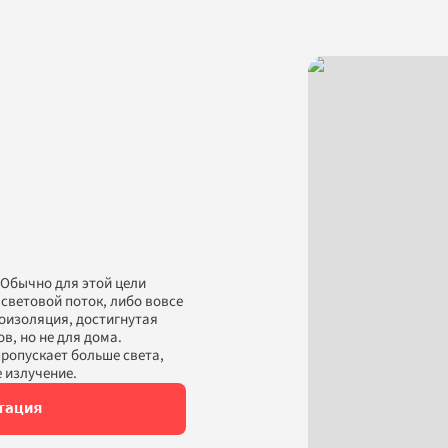
Обычно для этой цели 
ветовой поток, либо вовсе 
изоляция, достигнутая 
, но не для дома. 
ропускает больше света, 
Дарим скидки до 55% 
+5%!
 на
 излучение.
Спасибо за заявку!
тация
новые окна
Наш менеджер свяжется с вами в 
ближайшее время
Повторить