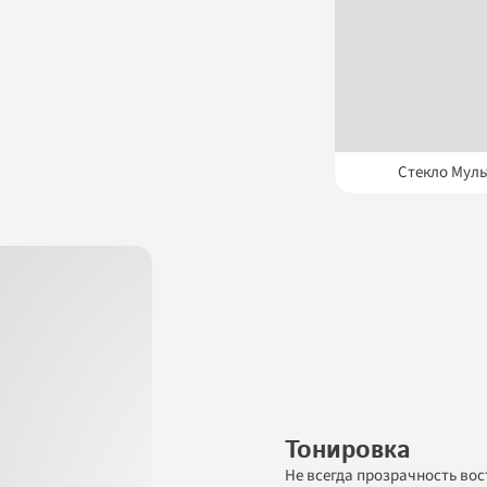
Вернуться на сайт
Стекло Мул
Отправить
Заполняя и отправляя форму, я даю 
своё согласие на обработку моих 
персональных данных 
в соответствии с ФЗ «О персональных 
данных» (№152-ФЗ от 27.07.2006), 
на условиях и для целей, 
определенных
Политикой 
конфиденциальности
.
Тонировка
Не всегда прозрачность вос