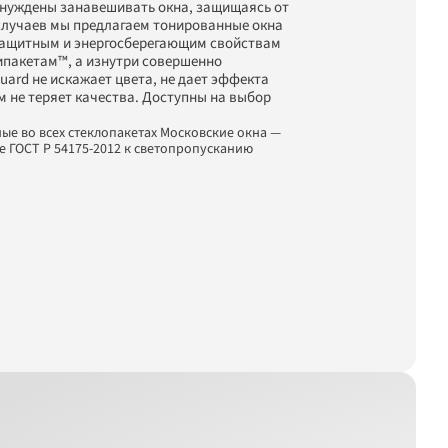
ынуждены занавешивать окна, защищаясь от 
случаев мы предлагаем тонированные окна 
защитным и энергосберегающим свойствам 
ипакетам™, а изнутри совершенно 
ard не искажает цвета, не дает эффекта 
м не теряет качества. Доступны на выбор 
ые во всех стеклопакетах Московские окна — 
 ГОСТ Р 54175-2012 к светопропусканию 
ight Bronze, пропускание 41%
Стекло без тонировки*