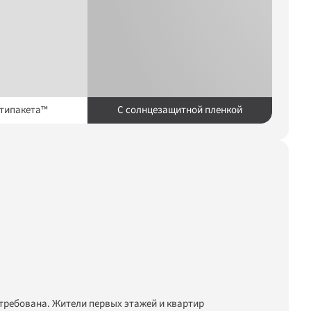
ьтипакета™
C солнцезащитной пленкой
требована. Жители первых этажей и квартир 