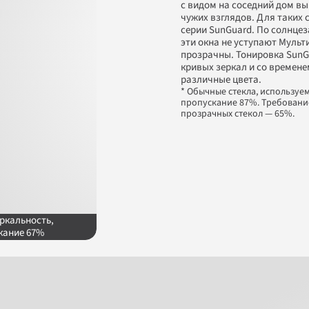
с видом на соседний дом в
чужих взглядов. Для таких 
серии SunGuard. По солнце
эти окна не уступают Мульт
прозрачны. Тонировка SunGu
кривых зеркал и со времене
различные цвета.
* Обычные стекла, используем
пропускание 87%. Требование
прозрачных стекол — 65%.
ркальность,

Стекло без тонировки*
L
кание 67%