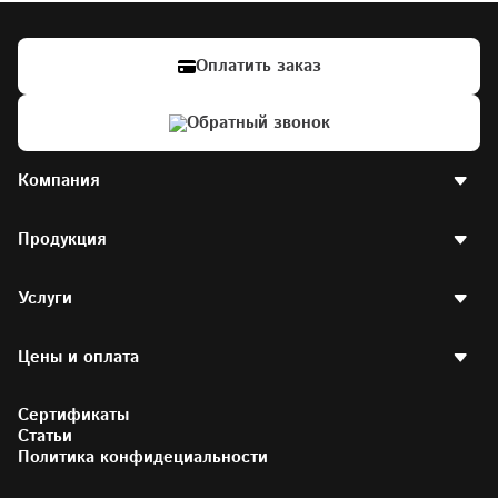
ООО «Московские окна»
ИНН: 7701042682
р/сч.: 40702810400000026686 в ОАО “РосДорБанк”
ОГРН: 1027700473987
БИК: 044525666
Наши награды
Все цены на сайте указаны с учетом действующих скидок и акций. Сайт не 
является публичной офертой и носит информационный характер.
© 1992—2026 «Московские Окна»
Права официального использования слова «Москва» письменно 
предоставлены Межведомственной комиссией Правительства 
Москвы.
ООО «Московские окна» является сертифицированным производителем 
компании РЕХАУ