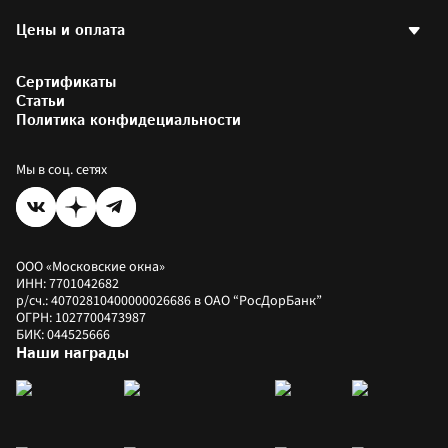
Договор оферты
Двери
Остекление квартир
Наши проекты
Готовые окна
Цены и оплата
Остекление балконов
Написать директору
Аксессуары
Отделка балконов
Партнерам и друзьям
Остекление офисов
Калькулятор стоимости окон
Фотогалерея
Остекление загородных домов
Сертификаты
Калькулятор окон РЕХАУ
Установка пластиковых окон
Цены на окна
Статьи
Коммерческое остекление
Как купить
Политика конфидециальности
Оплатить заказ
Рассрочка
Мы в соц. сетях
ООО «Московские окна»
ИНН: 7701042682
р/сч.: 40702810400000026686 в ОАО “РосДорБанк”
ОГРН: 1027700473987
БИК: 044525666
Наши награды