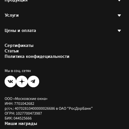
Продукция
Отзывы клиентов
Вакансии
Пластиковые окна
Контакты
Услуги
Пластиковые окна РЕХАУ
Партнерская программа
Стеклопакеты
Договор оферты
Двери
Остекление квартир
Наши проекты
Готовые окна
Цены и оплата
Остекление балконов
Написать директору
Аксессуары
Отделка балконов
Партнерам и друзьям
Остекление офисов
Калькулятор стоимости окон
Фотогалерея
Остекление загородных домов
Сертификаты
Калькулятор окон РЕХАУ
Установка пластиковых окон
Цены на окна
Статьи
Коммерческое остекление
Как купить
Политика конфидециальности
Оплатить заказ
Рассрочка
Мы в соц. сетях
ООО «Московские окна»
ИНН: 7701042682
р/сч.: 40702810400000026686 в ОАО “РосДорБанк”
ОГРН: 1027700473987
БИК: 044525666
Наши награды