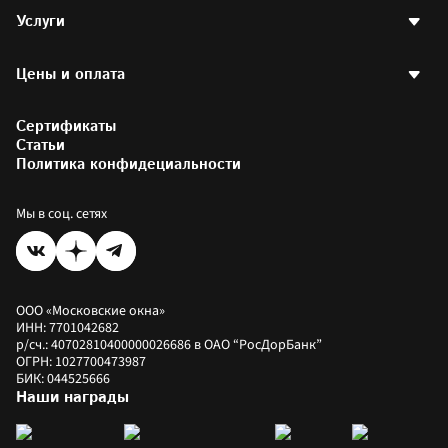
Вакансии
Пластиковые окна
Контакты
Услуги
Пластиковые окна РЕХАУ
Партнерская программа
Стеклопакеты
Договор оферты
Двери
Остекление квартир
Наши проекты
Готовые окна
Цены и оплата
Остекление балконов
Написать директору
Аксессуары
Отделка балконов
Партнерам и друзьям
Остекление офисов
Калькулятор стоимости окон
Фотогалерея
Остекление загородных домов
Сертификаты
Калькулятор окон РЕХАУ
Установка пластиковых окон
Цены на окна
Статьи
Коммерческое остекление
Как купить
Политика конфидециальности
Оплатить заказ
Рассрочка
Мы в соц. сетях
ООО «Московские окна»
ИНН: 7701042682
р/сч.: 40702810400000026686 в ОАО “РосДорБанк”
ОГРН: 1027700473987
БИК: 044525666
Наши награды