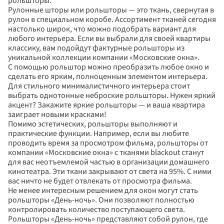
рольшторы.
Рулонные шторы или рольшторы — это ткань, свернутая в 
рулон в специальном коробе. Ассортимент тканей сегодня 
настолько широк, что можно подобрать вариант для 
любого интерьера. Если вы выбрали для своей квартиры 
классику, вам подойдут фактурные рольшторы из 
уникальной коллекции компании «Московские окна».
С помощью рольштор можно преобразить любое окно и 
сделать его ярким, полноценным элементом интерьера. 
Для стильного минималистичного интерьера стоит 
выбрать однотонные неброские рольшторы. Нужен яркий 
акцент? Закажите яркие рольшторы — и ваша квартира 
заиграет новыми красками!
Помимо эстетических, рольшторы выполняют и 
практические функции. Например, если вы любите 
проводить время за просмотром фильма, рольшторы от 
компании «Московские окна» с тканями blackout станут 
для вас неотъемлемой частью в организации домашнего 
кинотеатра. Эти ткани закрывают от света на 95%. С ними 
вас ничто не будет отвлекать от просмотра фильма.
Не менее интересным решением для окон могут стать 
рольшторы «День-ночь». Они позволяют полностью 
контролировать количество поступающего света. 
Рольшторы «День-ночь» представляют собой рулон, где 