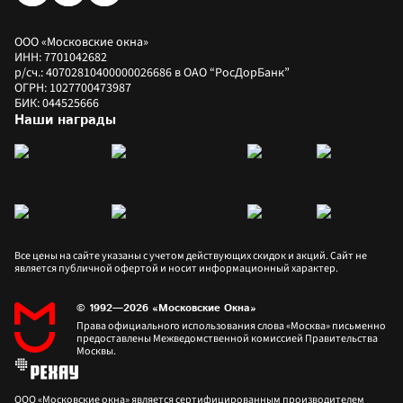
ООО «Московские окна»
ИНН: 7701042682
р/сч.: 40702810400000026686 в ОАО “РосДорБанк”
ОГРН: 1027700473987
БИК: 044525666
Наши награды
Все цены на сайте указаны с учетом действующих скидок и акций. Сайт не 
является публичной офертой и носит информационный характер.
© 1992—2026 «Московские Окна»
Права официального использования слова «Москва» письменно 
предоставлены Межведомственной комиссией Правительства 
Москвы.
ООО «Московские окна» является сертифицированным производителем 