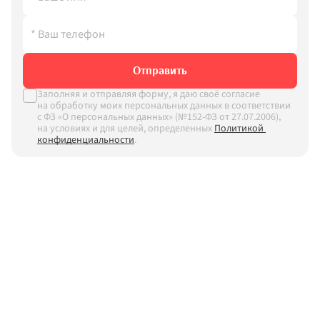
Отправить
Заполняя и отправляя форму, я даю своё согласие 
на обработку моих персональных данных в соответствии 
с ФЗ «О персональных данных» (№152-ФЗ от 27.07.2006), 
на условиях и для целей, определенных
Политикой 
конфиденциальности
.
Дарим скидки до 55% 
Спасибо за заявку!
Наш менеджер свяжется с вами 
+5%!
 на новые окна
в ближайшее время
Повторить
Вернуться на сайт
Отправить