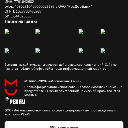
ИНН: 7701042682
р/сч.: 40702810400000026686 в ОАО “РосДорБанк”
ОГРН: 1027700473987
БИК: 044525666
Наши награды
Все цены на сайте указаны с учетом действующих скидок и акций. Сайт не 
является публичной офертой и носит информационный характер.
© 1992—2026 «Московские Окна»
Права официального использования слова «Москва» письменно 
предоставлены Межведомственной комиссией Правительства 
Москвы.
ООО «Московские окна» является сертифицированным производителем 
компании РЕХАУ