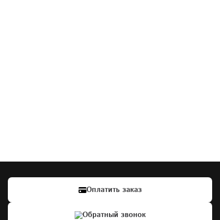
Заполняя и отправляя форму, я даю 
своё согласие на обработку моих 
персональных данных в соответствии 
с ФЗ «О персональных данных» (№152-
ФЗ от 27.07.2006), на условиях 
и для целей, определенных
Политикой 
конфиденциальности
.
Оплатить заказ
Обратный звонок